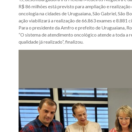
Associação
R$ 86 milhões está previsto para ampliação e realizaçã
dos
oncologia na cidades de Uruguaiana, São Gabriel, São Bo
Municípios
ação viabilizará a realização de 66.863 exames e 8.881 ci
da
Para o presidente da Amfro e prefeito de Uruguaiana, Ron
Fronteira
“O sistema de atendimento oncológico atende a toda a re
Oeste
qualidade já realizado”, finalizou.
do
estado
do
Rio
Grande
do
Sul.