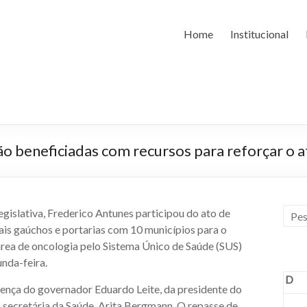
Home
Institucional
rão beneficiadas com recursos para reforçar o 
gislativa, Frederico Antunes participou do ato de
ais gaúchos e portarias com 10 municípios para o
 área de oncologia pelo Sistema Único de Saúde (SUS)
unda-feira.
D
sença do governador Eduardo Leite, da presidente do
secretária da Saúde, Arita Bergmann. O repasse de