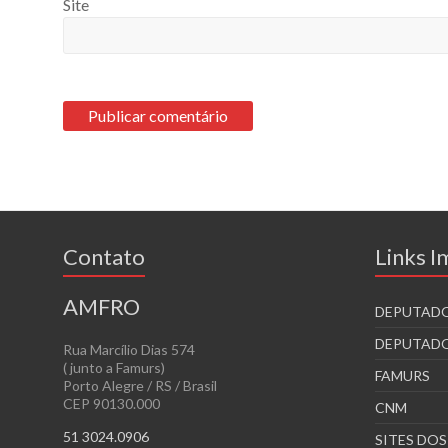
Site
Contato
Links 
AMFRO
DEPUTADO
DEPUTADO
Rua Marcílio Dias 574
( junto a Famurs)
FAMURS
Porto Alegre / RS / Brasil
CEP 90130.000
CNM
51 3024.0906
SITES DO