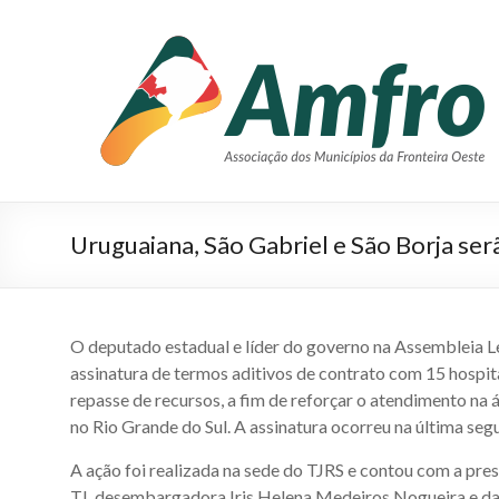
Pular
para
AMFRO
o
–
conteúdo
Associação
dos
Municípios
Uruguaiana, São Gabriel e São Borja se
da
Fronteira
Oeste
O deputado estadual e líder do governo na Assembleia Le
–
assinatura de termos aditivos de contrato com 15 hospit
repasse de recursos, a fim de reforçar o atendimento na
RS
no Rio Grande do Sul. A assinatura ocorreu na última seg
Site
A ação foi realizada na sede do TJRS e contou com a pre
da
TJ, desembargadora Iris Helena Medeiros Nogueira e da 