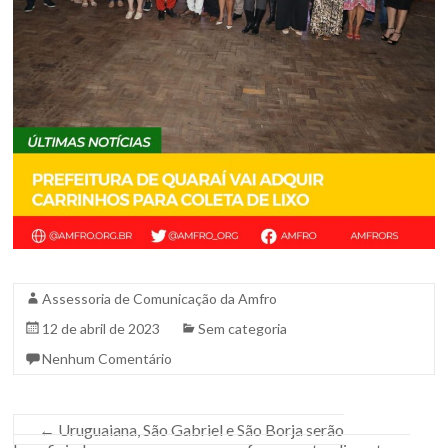
Sul.
Assessoria de Comunicação da Amfro
12 de abril de 2023
Sem categoria
Nenhum Comentário
←
Uruguaiana, São Gabriel e São Borja serão