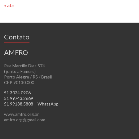
« abr
Contato
AMFRO
Rua Marcílio Dias 574
( junto a Famurs)
Porto Alegre / RS / Brasil
CEP 90130.000
51 3024.0906
51 99743.2669
51 99138.5808 – WhatsApp
www.amfro.org.br
amfro.org@gmail.com