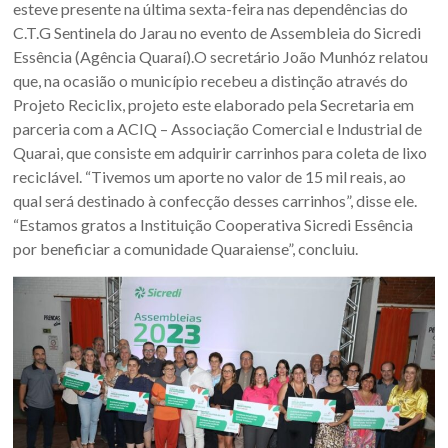
Oeste
esteve presente na última sexta-feira nas dependências do
C.T.G Sentinela do Jarau no evento de Assembleia do Sicredi
–
Essência (Agência Quaraí).O secretário João Munhóz relatou
RS
que, na ocasião o município recebeu a distinção através do
Projeto Reciclix, projeto este elaborado pela Secretaria em
Site
parceria com a ACIQ – Associação Comercial e Industrial de
da
Quarai, que consiste em adquirir carrinhos para coleta de lixo
Associação
reciclável. “Tivemos um aporte no valor de 15 mil reais, ao
dos
qual será destinado à confecção desses carrinhos”, disse ele.
Municípios
“Estamos gratos a Instituição Cooperativa Sicredi Essência
da
por beneficiar a comunidade Quaraiense”, concluiu.
Fronteira
Oeste
do
estado
do
Rio
Grande
do