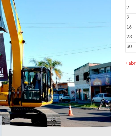
2
9
16
23
30
« abr