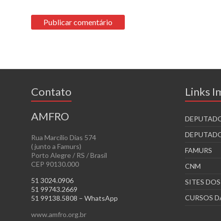
Contato
Links 
AMFRO
DEPUTADO
DEPUTADO
Rua Marcílio Dias 574
( junto a Famurs)
FAMURS
Porto Alegre / RS / Brasil
CEP 90130.000
CNM
51 3024.0906
SITES DO
51 99743.2669
CURSOS D
51 99138.5808 – WhatsApp
www.amfro.org.br