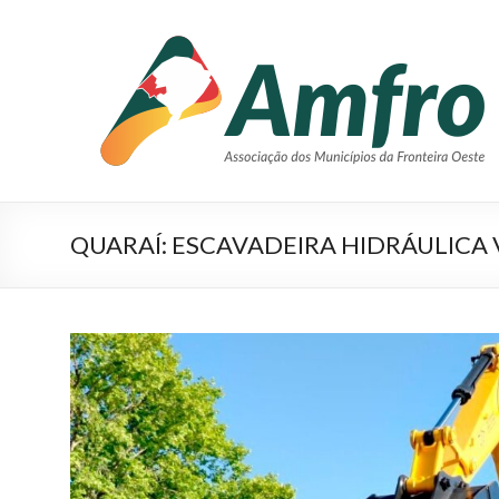
Pular
para
AMFRO
o
–
conteúdo
Associação
dos
Municípios
QUARAÍ: ESCAVADEIRA HIDRÁULICA
da
Fronteira
Oeste
–
RS
Site
da