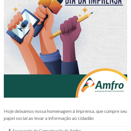
Oeste
–
RS
Site
da
Associação
dos
Municípios
da
Fronteira
Oeste
do
estado
do
Hoje deixamos nossa homenagem à imprensa, que cumpre seu
Rio
papel social ao levar a informação ao cidadão
Grande
do
Assessoria de Comunicação da Amfro