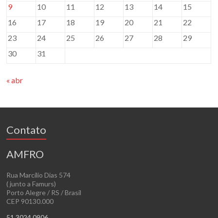
9
10
11
12
13
14
15
16
17
18
19
20
21
22
23
24
25
26
27
28
29
30
31
« abr
Contato
AMFRO
Rua Marcílio Dias 574
( junto a Famurs)
Porto Alegre / RS / Brasil
CEP 90130.000
51 3024.0906