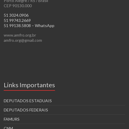
Porto Alegre / RS / Brasil
CEP 90130.000
51 3024.0906
51 99743.2669
51 99138.5808 – WhatsApp
www.amfro.org.br
amfro.org@gmail.com
Links Importantes
DEPUTADOS ESTADUAIS
DEPUTADOS FEDERAIS
FAMURS
CNM