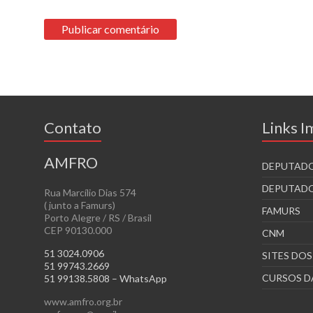
Contato
Links 
AMFRO
DEPUTADO
DEPUTADO
Rua Marcílio Dias 574
( junto a Famurs)
FAMURS
Porto Alegre / RS / Brasil
CEP 90130.000
CNM
51 3024.0906
SITES DO
51 99743.2669
CURSOS D
51 99138.5808 – WhatsApp
www.amfro.org.br