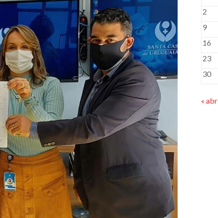
2
9
16
23
30
« abr