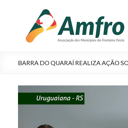
Pular
para
AMFRO
o
–
conteúdo
Associação
dos
Municípios
BARRA DO QUARAÍ REALIZA AÇÃO S
da
Fronteira
Oeste
–
RS
Site
da