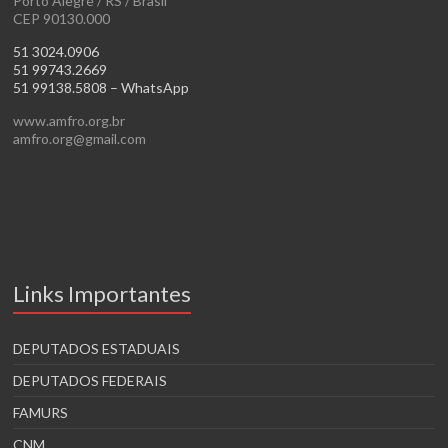
Porto Alegre / RS / Brasil
CEP 90130.000
51 3024.0906
51 99743.2669
51 99138.5808 – WhatsApp
www.amfro.org.br
amfro.org@gmail.com
Links Importantes
DEPUTADOS ESTADUAIS
DEPUTADOS FEDERAIS
FAMURS
CNM