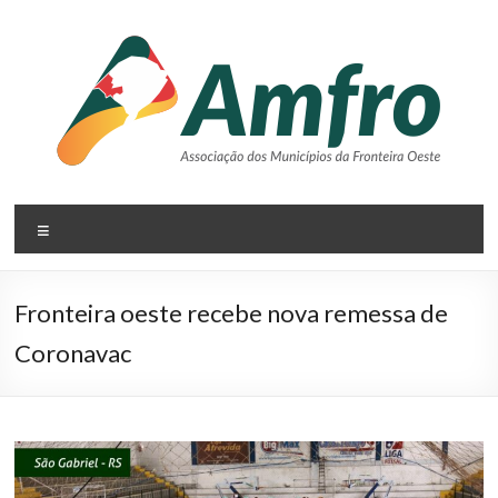
Pular
para
o
conteúdo
AMFRO
Menu
–
Associação
Fronteira oeste recebe nova remessa de
dos
Coronavac
Municípios
da
Fronteira