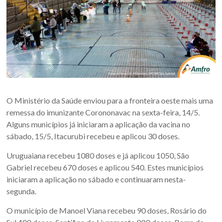
Oeste
–
RS
Site
da
Associação
dos
O Ministério da Saúde enviou para a fronteira oeste mais uma
Municípios
remessa do imunizante Corononavac na sexta-feira, 14/5.
da
Alguns municípios já iniciaram a aplicação da vacina no
Fronteira
sábado, 15/5, Itacurubi recebeu e aplicou 30 doses.
Oeste
Uruguaiana recebeu 1080 doses e já aplicou 1050, São
do
Gabriel recebeu 670 doses e aplicou 540. Estes municípios
estado
iniciaram a aplicação no sábado e continuaram nesta-
do
segunda.
Rio
Grande
O município de Manoel Viana recebeu 90 doses, Rosário do
do