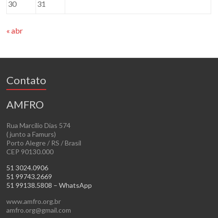
30
31
« abr
Contato
AMFRO
Rua Marcílio Dias 574
( junto a Famurs)
Porto Alegre / RS / Brasil
CEP 90130.000
51 3024.0906
51 99743.2669
51 99138.5808 – WhatsApp
www.amfro.org.br
amfro.org@gmail.com