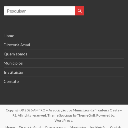
Home
Diretoria Atual
Quem somos
Municípios
Instituição
Contato
Copyright © 2026
AMFRO – Associação dos Municípios da Fronteira Oeste –
RS
. All rights reserved. Theme
Spacious
by ThemeGrill. Powered by:
WordPress
.
Home
Diretoria Atual
Quem somos
Municípios
Instituição
Contato