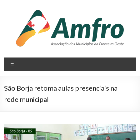
Pular
para
o
conteúdo
AMFRO
Menu
–
Associação
São Borja retoma aulas presenciais na
dos
rede municipal
Municípios
da
Fronteira