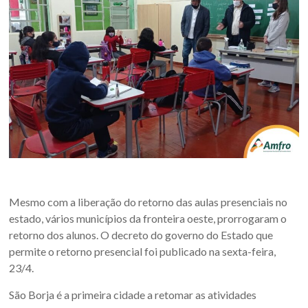
Oeste
–
RS
Site
da
Associação
dos
Municípios
da
Fronteira
Oeste
Mesmo com a liberação do retorno das aulas presenciais no
do
estado, vários municípios da fronteira oeste, prorrogaram o
estado
retorno dos alunos. O decreto do governo do Estado que
do
permite o retorno presencial foi publicado na sexta-feira,
Rio
23/4.
Grande
São Borja é a primeira cidade a retomar as atividades
do