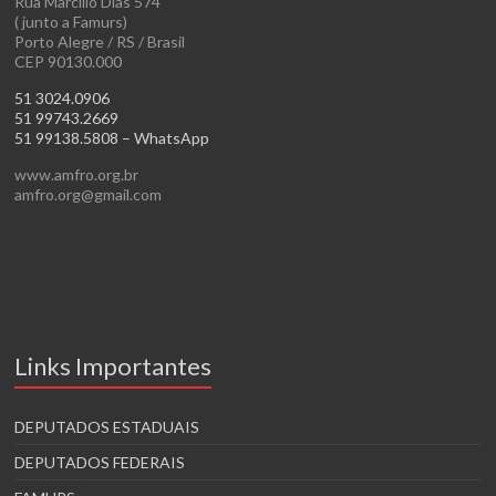
Rua Marcílio Dias 574
( junto a Famurs)
Porto Alegre / RS / Brasil
CEP 90130.000
51 3024.0906
51 99743.2669
51 99138.5808 – WhatsApp
www.amfro.org.br
amfro.org@gmail.com
Links Importantes
DEPUTADOS ESTADUAIS
DEPUTADOS FEDERAIS