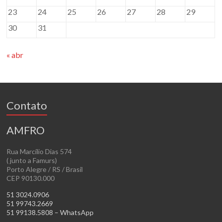
23
24
25
26
27
28
29
30
31
« abr
Contato
AMFRO
Rua Marcílio Dias 574
( junto a Famurs)
Porto Alegre / RS / Brasil
CEP 90130.000
51 3024.0906
51 99743.2669
51 99138.5808 – WhatsApp