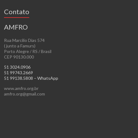
Contato
AMFRO
Rua Marcílio Dias 574
( junto a Famurs)
Porto Alegre / RS / Brasil
CEP 90130.000
51 3024.0906
51 99743.2669
51 99138.5808 – WhatsApp
www.amfro.org.br
amfro.org@gmail.com