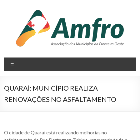
Pular
para
o
conteúdo
AMFRO
Menu
–
Associação
QUARAÍ: MUNICÍPIO REALIZA
dos
RENOVAÇÕES NO ASFALTAMENTO
Municípios
da
Fronteira
O cidade de Quaraí está realizando melhorias no
asfaltamento da Rua Dartagnan Tubino, renovando todo o