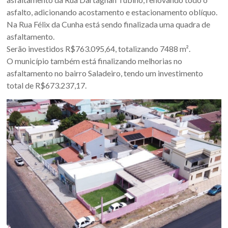
Oeste
asfalto, adicionando acostamento e estacionamento oblíquo.
–
Na Rua Félix da Cunha está sendo finalizada uma quadra de
asfaltamento.
RS
Serão investidos R$763.095,64, totalizando 7488 m².
O município também está finalizando melhorias no
Site
asfaltamento no bairro Saladeiro, tendo um investimento
da
total de R$673.237,17.
Associação
dos
Municípios
da
Fronteira
Oeste
do
estado
do
Rio
Grande
do