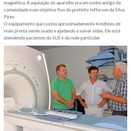
Oeste
magnética. A aquisição do aparelho era um sonho antigo da
comunidade e um objetivo fixo do prefeito Jefferson da Silva
–
Pires.
RS
O equipamento que custou aproximadamente 4 milhões de
reais já está sendo usado e ajudando a salvar vidas. Ele está
Site
atendendo pacientes do SUS e da rede particular.
da
Associação
dos
Municípios
da
Fronteira
Oeste
do
estado
do
Rio
Grande
do