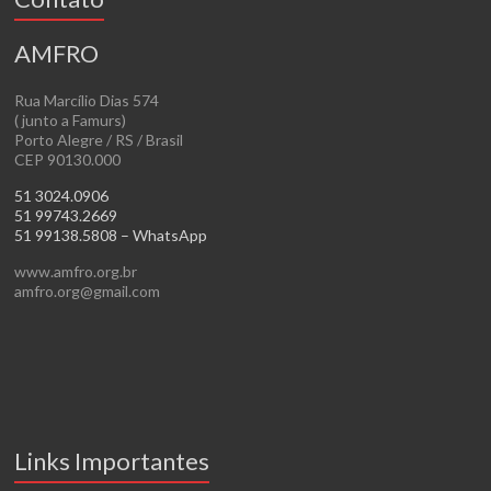
AMFRO
Rua Marcílio Dias 574
( junto a Famurs)
Porto Alegre / RS / Brasil
CEP 90130.000
51 3024.0906
51 99743.2669
51 99138.5808 – WhatsApp
www.amfro.org.br
amfro.org@gmail.com
Links Importantes