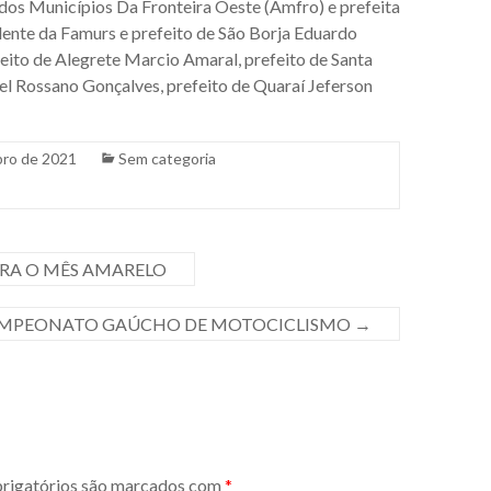
 dos Municípios Da Fronteira Oeste (Amfro) e prefeita
ente da Famurs e prefeito de São Borja Eduardo
ito de Alegrete Marcio Amaral, prefeito de Santa
el Rossano Gonçalves, prefeito de Quaraí Jeferson
bro de 2021
Sem categoria
RA O MÊS AMARELO
CAMPEONATO GAÚCHO DE MOTOCICLISMO
→
igatórios são marcados com
*