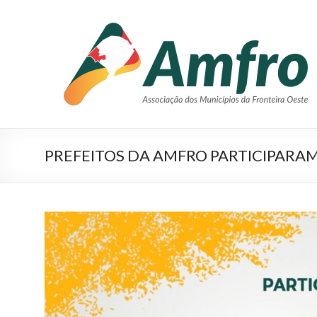
Pular
para
AMFRO
o
–
conteúdo
Associação
dos
Municípios
PREFEITOS DA AMFRO PARTICIPARA
da
Fronteira
Oeste
–
RS
Site
da