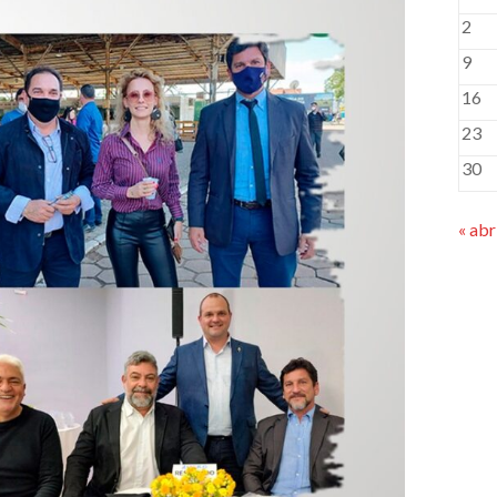
2
9
16
23
30
« abr