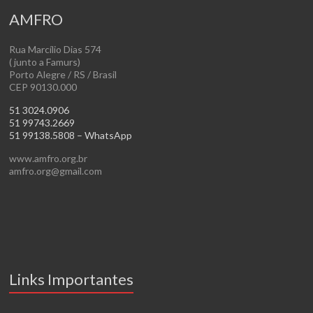
AMFRO
Rua Marcílio Dias 574
( junto a Famurs)
Porto Alegre / RS / Brasil
CEP 90130.000
51 3024.0906
51 99743.2669
51 99138.5808 – WhatsApp
www.amfro.org.br
amfro.org@gmail.com
Links Importantes