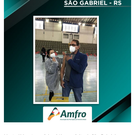
Oeste
–
RS
Site
da
Associação
dos
Municípios
da
Fronteira
Oeste
do
estado
do
Rio
Grande
do