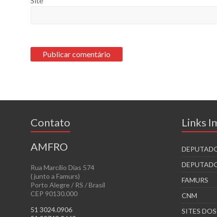
Site
Contato
Links 
AMFRO
DEPUTADO
DEPUTADO
Rua Marcílio Dias 574
( junto a Famurs)
FAMURS
Porto Alegre / RS / Brasil
CEP 90130.000
CNM
51 3024.0906
SITES DO