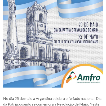
Oeste
–
RS
Site
da
Associação
dos
Municípios
da
Fronteira
Oeste
do
estado
do
Rio
Grande
No dia 25 de maio a Argentina celebra o feriado nacional, Dia
do
da Pátria, quando se comemora a Revolução de Maio. Neste