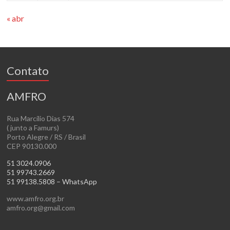
« abr
Contato
AMFRO
Rua Marcílio Dias 574
( junto a Famurs)
Porto Alegre / RS / Brasil
CEP 90130.000
51 3024.0906
51 99743.2669
51 99138.5808 – WhatsApp
www.amfro.org.br
amfro.org@gmail.com