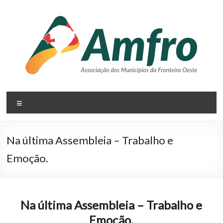
Pular
para
o
conteúdo
AMFRO
Menu
–
Associação
Na última Assembleia – Trabalho e
dos
Emoção.
Municípios
da
Na última Assembleia – Trabalho e
Fronteira
Emoção.