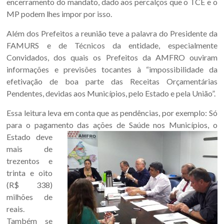
encerramento do mandato, dado aos percalços que o TCE e o
Sul.
MP podem lhes impor por isso.
Além dos Prefeitos a reunião teve a palavra do Presidente da
FAMURS e de Técnicos da entidade, especialmente
Convidados, dos quais os Prefeitos da AMFRO ouviram
informações e previsões tocantes à “impossibilidade da
efetivação de boa parte das Receitas Orçamentárias
Pendentes, devidas aos Municípios, pelo Estado e pela União”.
Essa leitura leva em conta que as pendências, por exemplo: Só
para o pagamento
das ações de Saúde nos Municípios, o
Estado deve
mais de
trezentos e
trinta e oito
(R$ 338)
milhões de
reais.
Também se