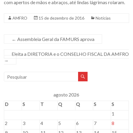
com apertos de mãos e abraços, até lindas lágrimas rolaram.
AMFRO
15 de dezembro de 2016
Notícias
←
Assembleia Geral da FAMURS aprova
Eleita a DIRETORIA e o CONSELHO FISCAL DA AMFRO
→
agosto 2026
D
S
T
Q
Q
S
S
1
2
3
4
5
6
7
8
9
10
11
12
13
14
15