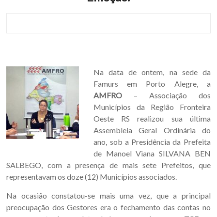
Oeste
–
RS
Site
da
Na data de ontem, na sede da
Associação
Famurs em Porto Alegre, a
dos
AMFRO
– Associação dos
Municípios
Municípios da Região Fronteira
da
Oeste RS realizou sua última
Fronteira
Assembleia Geral Ordinária do
Oeste
ano, sob a Presidência da Prefeita
do
de Manoel Viana SILVANA BEN
estado
SALBEGO, com a presença de mais sete Prefeitos, que
do
representavam os doze (12) Municípios associados.
Rio
Na ocasião constatou-se mais uma vez, que a principal
Grande
preocupação dos Gestores era o fechamento das contas no
do