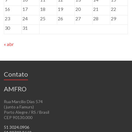
16
17
18
19
20
21
22
23
24
25
26
27
28
29
30
31
« abr
Contato
AMFRO
Rua Marcílio Dias 574
( junto a Famurs)
Porto Alegre / RS / Brasil
CEP 90130.000
51 3024.0906