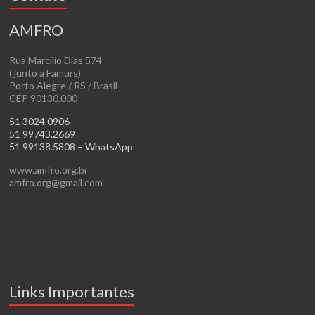
AMFRO
Rua Marcílio Dias 574
( junto a Famurs)
Porto Alegre / RS / Brasil
CEP 90130.000
51 3024.0906
51 99743.2669
51 99138.5808 – WhatsApp
www.amfro.org.br
amfro.org@gmail.com
Links Importantes