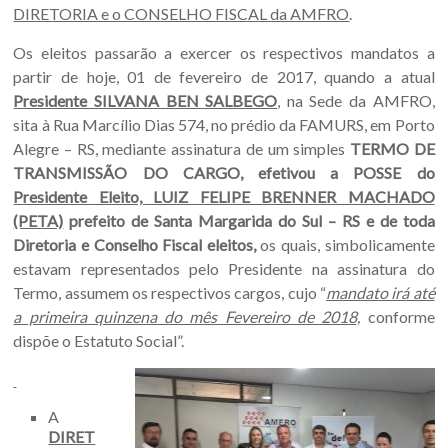
Sul.
DIRETORIA e o CONSELHO FISCAL da AMFRO
.
Os eleitos passarão a exercer os respectivos mandatos a
partir de hoje, 01 de fevereiro de 2017, quando a atual
Presidente SILVANA BEN SALBEGO
, na Sede da AMFRO,
sita à Rua Marcílio Dias 574, no prédio da FAMURS, em Porto
Alegre – RS, mediante assinatura de um simples
TERMO DE
TRANSMISSÃO DO CARGO, efetivou a POSSE do
Presidente Eleito, LUIZ FELIPE BRENNER MACHADO
(PETA)
prefeito de Santa Margarida do Sul – RS e de toda
Diretoria e Conselho Fiscal eleitos,
os quais, simbolicamente
estavam representados pelo Presidente na assinatura do
Termo, assumem os respectivos cargos, cujo “
mandato irá até
a primeira quinzena do mês Fevereiro de 2018,
conforme
dispõe o Estatuto Social”.
A
DIRET