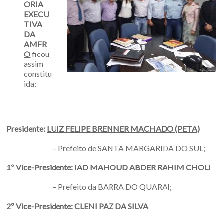
ORIA
EXECU
TIVA
DA
AMFR
O
ficou
assim
constitu
ida:
Presidente:
LUIZ FELIPE BRENNER MACHADO (PETA)
– Prefeito de SANTA MARGARIDA DO SUL;
1º Vice-Presidente: IAD MAHOUD ABDER RAHIM CHOLI
– Prefeito da BARRA DO QUARAI;
2º Vice-Presidente:
CLENI PAZ DA SILVA