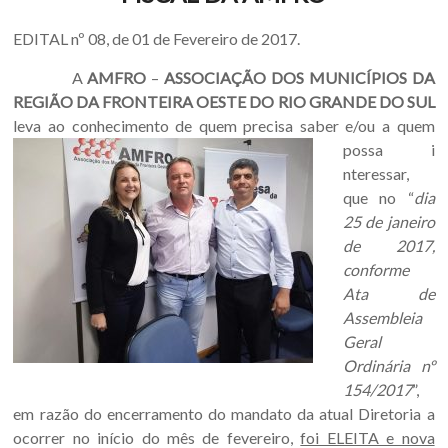
Oeste
–
EDITAL nº 08, de 01 de Fevereiro de 2017.
RS
A
AMFRO
–
ASSOCIAÇÃO DOS MUNICÍPIOS DA
REGIÃO DA FRONTEIRA OESTE DO RIO GRANDE DO SUL
Site
leva ao conhecimento de quem precisa saber e/ou a quem
da
possa i
Associação
nteressar,
dos
que no “
dia
Municípios
25 de janeiro
da
de 2017,
Fronteira
conforme
Oeste
Ata de
do
Assembleia
estado
Geral
do
Ordinária nº
Rio
154/2017
”,
Grande
em razão do encerramento do mandato da atual Diretoria a
do
ocorrer no início do mês de fevereiro,
foi ELEITA e nova