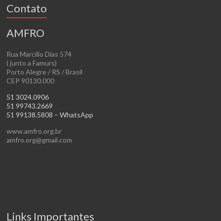
Contato
AMFRO
Rua Marcílio Dias 574
( junto a Famurs)
Porto Alegre / RS / Brasil
CEP 90130.000
51 3024.0906
51 99743.2669
51 99138.5808 – WhatsApp
www.amfro.org.br
amfro.org@gmail.com
Links Importantes