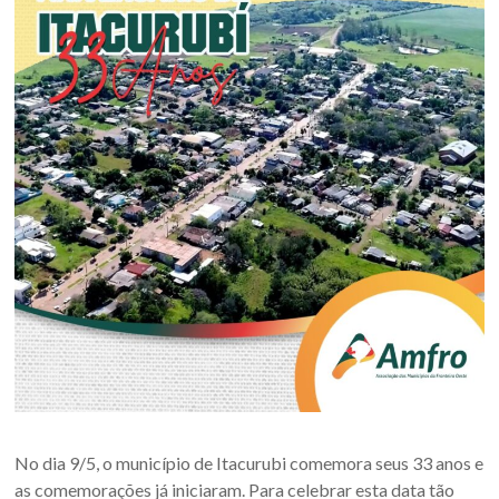
Oeste
–
RS
Site
da
Associação
dos
Municípios
da
Fronteira
Oeste
do
estado
do
Rio
Grande
No dia 9/5, o município de Itacurubi comemora seus 33 anos e
do
as comemorações já iniciaram. Para celebrar esta data tão