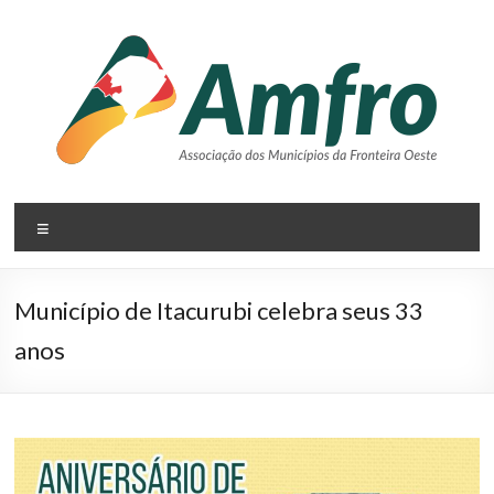
Pular
para
o
conteúdo
AMFRO
Menu
–
Associação
Município de Itacurubi celebra seus 33
dos
anos
Municípios
da
Fronteira