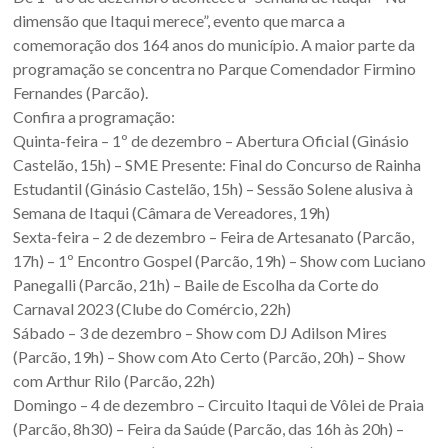
Oeste
dimensão que Itaqui merece”, evento que marca a
–
comemoração dos 164 anos do município. A maior parte da
programação se concentra no Parque Comendador Firmino
RS
Fernandes (Parcão).
Confira a programação:
Site
Quinta-feira – 1º de dezembro – Abertura Oficial (Ginásio
da
Castelão, 15h) – SME Presente: Final do Concurso de Rainha
Associação
Estudantil (Ginásio Castelão, 15h) – Sessão Solene alusiva à
dos
Semana de Itaqui (Câmara de Vereadores, 19h)
Municípios
Sexta-feira – 2 de dezembro – Feira de Artesanato (Parcão,
da
17h) – 1º Encontro Gospel (Parcão, 19h) – Show com Luciano
Fronteira
Panegalli (Parcão, 21h) – Baile de Escolha da Corte do
Oeste
Carnaval 2023 (Clube do Comércio, 22h)
do
Sábado – 3 de dezembro – Show com DJ Adilson Mires
estado
(Parcão, 19h) – Show com Ato Certo (Parcão, 20h) – Show
do
com Arthur Rilo (Parcão, 22h)
Rio
Domingo – 4 de dezembro – Circuito Itaqui de Vôlei de Praia
Grande
(Parcão, 8h30) – Feira da Saúde (Parcão, das 16h às 20h) –
do