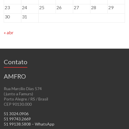
23
24
25
26
27
28
29
30
31
« abr
Contato
AMFRO
Rua Marcílio Dias 574
( junto a Famurs)
Porto Alegre / RS / Brasil
CEP 90130.000
51 3024.0906
51 99743.2669
51 99138.5808 – WhatsApp