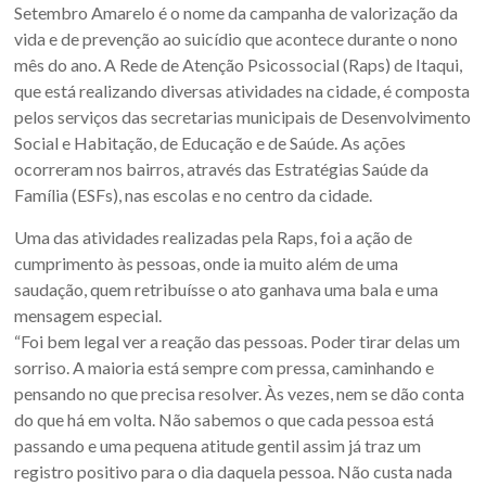
Oeste
Setembro Amarelo é o nome da campanha de valorização da
vida e de prevenção ao suicídio que acontece durante o nono
–
mês do ano. A Rede de Atenção Psicossocial (Raps) de Itaqui,
RS
que está realizando diversas atividades na cidade, é composta
pelos serviços das secretarias municipais de Desenvolvimento
Site
Social e Habitação, de Educação e de Saúde. As ações
da
ocorreram nos bairros, através das Estratégias Saúde da
Associação
Família (ESFs), nas escolas e no centro da cidade.
dos
Uma das atividades realizadas pela Raps, foi a ação de
Municípios
cumprimento às pessoas, onde ia muito além de uma
da
saudação, quem retribuísse o ato ganhava uma bala e uma
Fronteira
mensagem especial.
Oeste
“Foi bem legal ver a reação das pessoas. Poder tirar delas um
do
sorriso. A maioria está sempre com pressa, caminhando e
estado
pensando no que precisa resolver. Às vezes, nem se dão conta
do
do que há em volta. Não sabemos o que cada pessoa está
Rio
passando e uma pequena atitude gentil assim já traz um
Grande
registro positivo para o dia daquela pessoa. Não custa nada
do