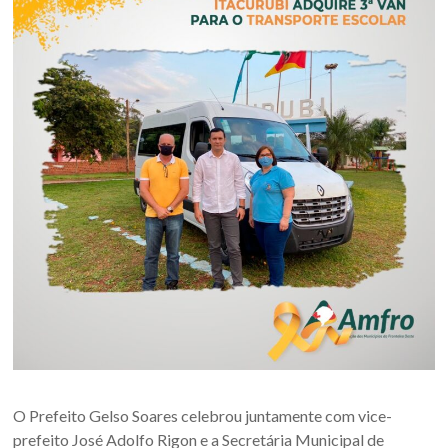
Oeste
–
RS
Site
da
Associação
dos
Municípios
da
Fronteira
Oeste
do
estado
do
Rio
Grande
O Prefeito Gelso Soares celebrou juntamente com vice-
do
prefeito José Adolfo Rigon e a Secretária Municipal de