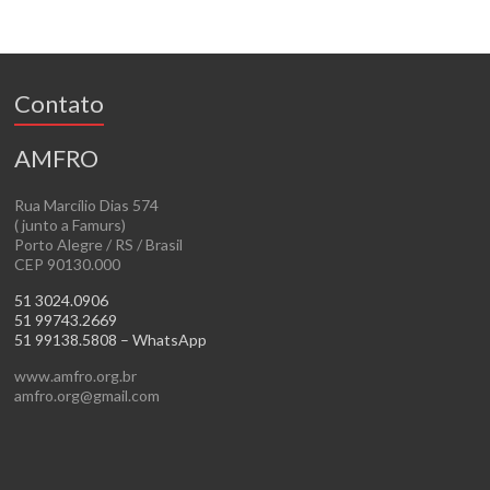
Contato
AMFRO
Rua Marcílio Dias 574
( junto a Famurs)
Porto Alegre / RS / Brasil
CEP 90130.000
51 3024.0906
51 99743.2669
51 99138.5808 – WhatsApp
www.amfro.org.br
amfro.org@gmail.com