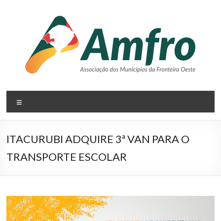
Pular
para
o
conteúdo
AMFRO
Menu
–
Associação
ITACURUBI ADQUIRE 3ª VAN PARA O
dos
TRANSPORTE ESCOLAR
Municípios
da
Fronteira