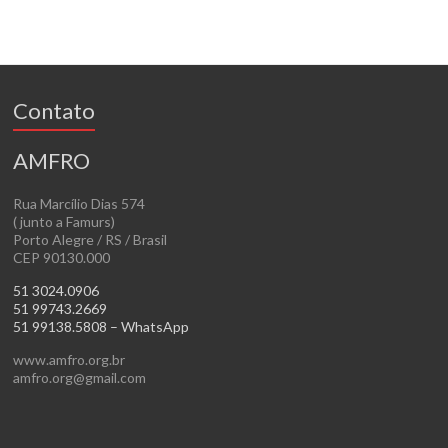
Contato
AMFRO
Rua Marcílio Dias 574
( junto a Famurs)
Porto Alegre / RS / Brasil
CEP 90130.000
51 3024.0906
51 99743.2669
51 99138.5808 – WhatsApp
www.amfro.org.br
amfro.org@gmail.com