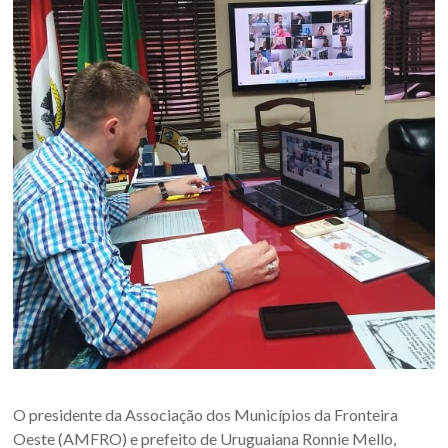
Oeste
–
RS
Site
da
Associação
dos
Municípios
da
Fronteira
Oeste
do
estado
do
Rio
Grande
O presidente da Associação dos Municípios da Fronteira
do
Oeste (AMFRO) e prefeito de Uruguaiana Ronnie Mello,