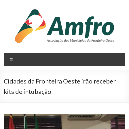
Pular
para
o
conteúdo
AMFRO
Menu
–
Associação
Cidades da Fronteira Oeste irão receber
dos
kits de intubação
Municípios
da
Fronteira