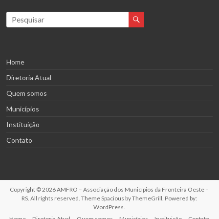
Home
Diretoria Atual
Quem somos
Municípios
Instituição
Contato
Copyright © 2026
AMFRO – Associação dos Municípios da Fronteira Oeste –
RS
. All rights reserved. Theme
Spacious
by ThemeGrill. Powered by:
WordPress
.
Home
Diretoria Atual
Quem somos
Municípios
Instituição
Contato