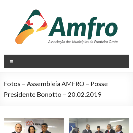
Pular
para
o
conteúdo
AMFRO
Menu
–
Associação
Fotos – Assembleia AMFRO – Posse
dos
Presidente Bonotto – 20.02.2019
Municípios
da
Fronteira