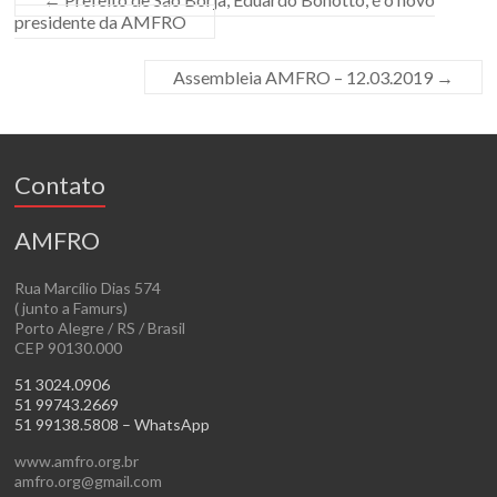
presidente da AMFRO
Assembleia AMFRO – 12.03.2019
→
Contato
AMFRO
Rua Marcílio Dias 574
( junto a Famurs)
Porto Alegre / RS / Brasil
CEP 90130.000
51 3024.0906
51 99743.2669
51 99138.5808 – WhatsApp
www.amfro.org.br
amfro.org@gmail.com