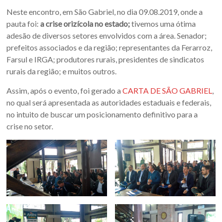
Oeste
Neste encontro, em São Gabriel, no dia 09.08.2019, onde a
–
pauta foi:
a
crise orizícola no estado;
tivemos uma ótima
adesão de diversos setores envolvidos com a área. Senador;
RS
prefeitos associados e da região; representantes da Ferarroz,
Farsul e IRGA; produtores rurais, presidentes de sindicatos
Site
rurais da região; e muitos outros.
da
Associação
Assim, após o evento, foi gerado a
CARTA DE SÃO GABRIEL
,
dos
no qual será apresentada as autoridades estaduais e federais,
Municípios
no intuito de buscar um posicionamento definitivo para a
da
crise no setor.
Fronteira
Oeste
do
estado
do
Rio
Grande
do