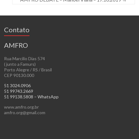
Contato
AMFRO
Rua Marcílio Dias 574
( junto a Famurs)
Porto Alegre / RS / Brasil
CEP 90130.000
51 3024.0906
51 99743.2669
51 99138.5808 – WhatsApp
www.amfro.org.br
amfro.org@gmail.com