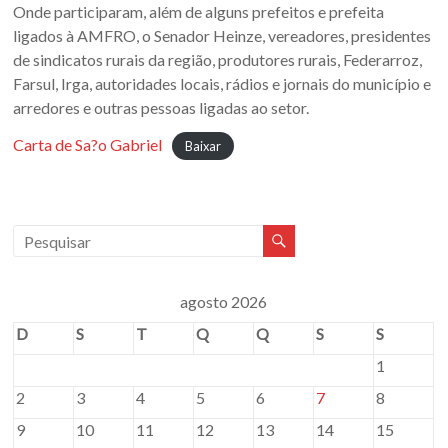
Oeste
Onde participaram, além de alguns prefeitos e prefeita
ligados à AMFRO, o Senador Heinze, vereadores, presidentes
–
de sindicatos rurais da região, produtores rurais, Federarroz,
RS
Farsul, Irga, autoridades locais, rádios e jornais do município e
arredores e outras pessoas ligadas ao setor.
Site
Carta de Sa?o Gabriel
da
Baixar
Associação
dos
Municípios
da
Fronteira
Oeste
agosto 2026
do
D
S
T
Q
Q
S
S
estado
do
1
Rio
2
3
4
5
6
7
8
Grande
9
10
11
12
13
14
15
do