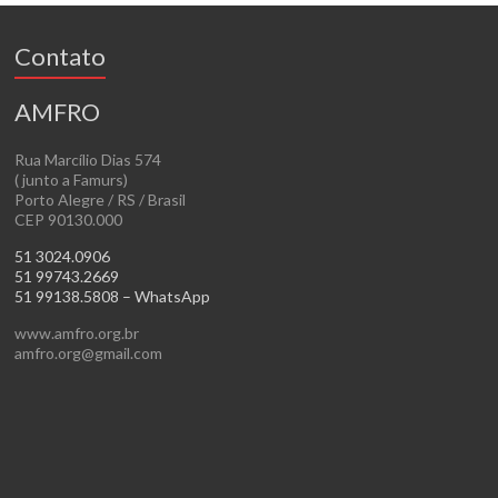
Contato
AMFRO
Rua Marcílio Dias 574
( junto a Famurs)
Porto Alegre / RS / Brasil
CEP 90130.000
51 3024.0906
51 99743.2669
51 99138.5808 – WhatsApp
www.amfro.org.br
amfro.org@gmail.com