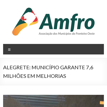
Pular
para
o
conteúdo
AMFRO
Menu
–
Associação
ALEGRETE: MUNICÍPIO GARANTE 7,6
dos
MILHÕES EM MELHORIAS
Municípios
da
Fronteira