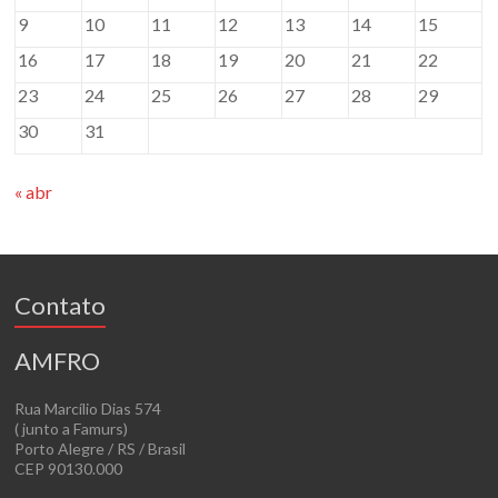
9
10
11
12
13
14
15
16
17
18
19
20
21
22
23
24
25
26
27
28
29
30
31
« abr
Contato
AMFRO
Rua Marcílio Dias 574
( junto a Famurs)
Porto Alegre / RS / Brasil
CEP 90130.000