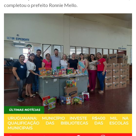
Sul.
completou o prefeito Ronnie Mello.