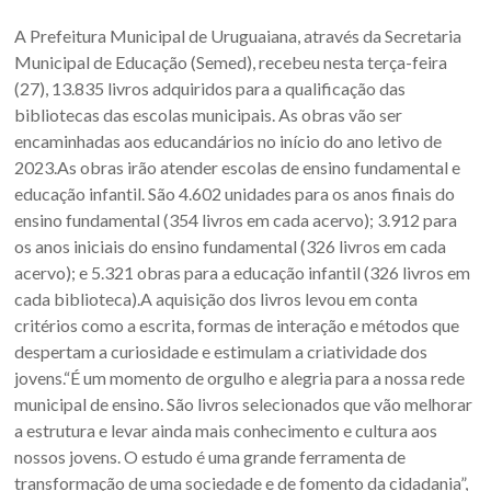
Oeste
A Prefeitura Municipal de Uruguaiana, através da Secretaria
–
Municipal de Educação (Semed), recebeu nesta terça-feira
RS
(27), 13.835 livros adquiridos para a qualificação das
bibliotecas das escolas municipais. As obras vão ser
Site
encaminhadas aos educandários no início do ano letivo de
da
2023.As obras irão atender escolas de ensino fundamental e
Associação
educação infantil. São 4.602 unidades para os anos finais do
dos
ensino fundamental (354 livros em cada acervo); 3.912 para
Municípios
os anos iniciais do ensino fundamental (326 livros em cada
da
acervo); e 5.321 obras para a educação infantil (326 livros em
Fronteira
cada biblioteca).A aquisição dos livros levou em conta
Oeste
critérios como a escrita, formas de interação e métodos que
do
despertam a curiosidade e estimulam a criatividade dos
estado
jovens.“É um momento de orgulho e alegria para a nossa rede
do
municipal de ensino. São livros selecionados que vão melhorar
Rio
a estrutura e levar ainda mais conhecimento e cultura aos
Grande
nossos jovens. O estudo é uma grande ferramenta de
do
transformação de uma sociedade e de fomento da cidadania”,