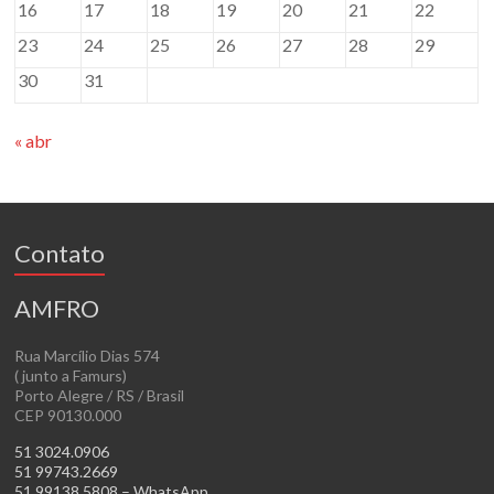
16
17
18
19
20
21
22
23
24
25
26
27
28
29
30
31
« abr
Contato
AMFRO
Rua Marcílio Dias 574
( junto a Famurs)
Porto Alegre / RS / Brasil
CEP 90130.000
51 3024.0906
51 99743.2669
51 99138.5808 – WhatsApp