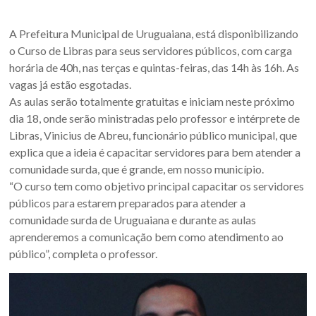
Oeste
–
A Prefeitura Municipal de Uruguaiana, está disponibilizando
o Curso de Libras para seus servidores públicos, com carga
RS
horária de 40h, nas terças e quintas-feiras, das 14h às 16h. As
vagas já estão esgotadas.
Site
As aulas serão totalmente gratuitas e iniciam neste próximo
da
dia 18, onde serão ministradas pelo professor e intérprete de
Associação
Libras, Vinicius de Abreu, funcionário público municipal, que
dos
explica que a ideia é capacitar servidores para bem atender a
Municípios
comunidade surda, que é grande, em nosso município.
da
“O curso tem como objetivo principal capacitar os servidores
Fronteira
públicos para estarem preparados para atender a
Oeste
comunidade surda de Uruguaiana e durante as aulas
do
aprenderemos a comunicação bem como atendimento ao
estado
público”, completa o professor.
do
Rio
Grande
do