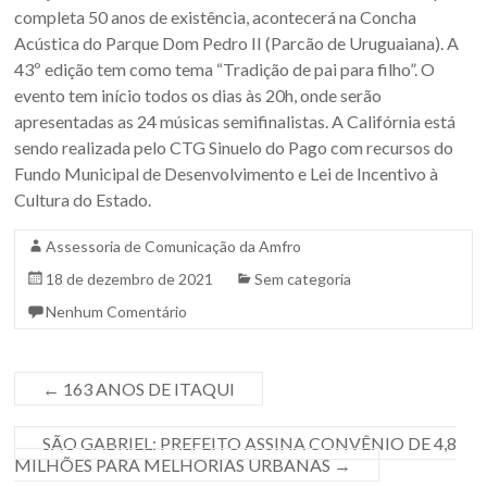
Sul.
completa 50 anos de existência, acontecerá na Concha
Acústica do Parque Dom Pedro II (Parcão de Uruguaiana). A
43º edição tem como tema “Tradição de pai para filho”. O
evento tem início todos os dias às 20h, onde serão
apresentadas as 24 músicas semifinalistas. A Califórnia está
sendo realizada pelo CTG Sinuelo do Pago com recursos do
Fundo Municipal de Desenvolvimento e Lei de Incentivo à
Cultura do Estado.
Assessoria de Comunicação da Amfro
18 de dezembro de 2021
Sem categoria
Nenhum Comentário
←
163 ANOS DE ITAQUI
SÃO GABRIEL: PREFEITO ASSINA CONVÊNIO DE 4,8
MILHÕES PARA MELHORIAS URBANAS
→