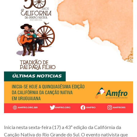
Oeste
–
RS
Site
da
Associação
dos
Municípios
da
Fronteira
Oeste
do
estado
do
Rio
Grande
Inicia nesta sexta-feira (17) a 43ª edição da Califórnia da
do
Canção Nativa do Rio Grande do Sul. O evento nativista que