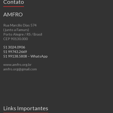
Contato
AMFRO
Rua Marcílio Dias 574
( junto a Famurs)
Porto Alegre / RS / Brasil
CEP 90130.000
51 3024.0906
51 99743.2669
51 99138.5808 – WhatsApp
www.amfro.org.br
amfro.org@gmail.com
Links Importantes