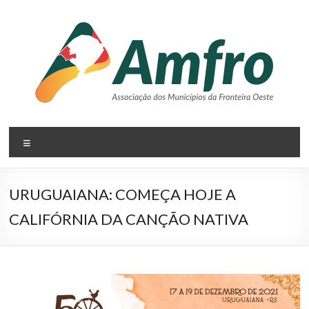
Pular
para
o
conteúdo
AMFRO
Menu
–
Associação
URUGUAIANA: COMEÇA HOJE A
dos
CALIFÓRNIA DA CANÇÃO NATIVA
Municípios
da
Fronteira