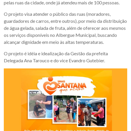
Oeste
pelas ruas da cidade, onde já atendeu mais de 100 pessoas.
–
O projeto visa atender o público das ruas (moradores,
guardadores de carros, entre outros), por meio da distribuição
RS
de água gelada, salada de fruta, além de oferecer aos mesmos
os serviços disponíveis no Albergue Municipal, buscando
Site
alcançar dignidade em meio às altas temperaturas.
da
Associação
O projeto é idéia e idealização da Gestão da prefeita
dos
Delegada Ana Tarouco e do vice Evandro Gutebier.
Municípios
da
Fronteira
Oeste
do
estado
do
Rio
Grande
do