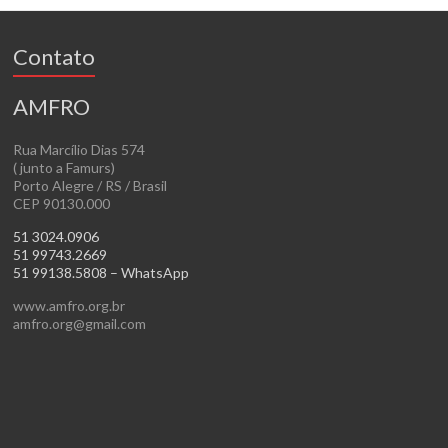
Contato
AMFRO
Rua Marcílio Dias 574
( junto a Famurs)
Porto Alegre / RS / Brasil
CEP 90130.000
51 3024.0906
51 99743.2669
51 99138.5808 – WhatsApp
www.amfro.org.br
amfro.org@gmail.com