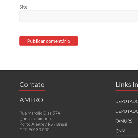
Site
Contato
Links 
AMFRO
DEPUTADO
DEPUTADO
Rua Marcílio Dias 574
( junto a Famurs)
FAMURS
Porto Alegre / RS / Brasil
CEP 90130.000
CNM