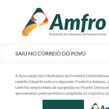
Pular
para
AMFRO
o
–
conteúdo
Associação
dos
Municípios
SAIU NO CORREIO DO POVO
da
Fronteira
Oeste
A Associação dos Municípios da Fronteira Oeste homena
–
reeleito Eduardo Leite e o deputado Frederico Antunes. 
Leite fez amplo relato de sua gestão no Piratini. Destaco
RS
apresentados pelos prefeitos cumprindo os requisitos b
Site
da