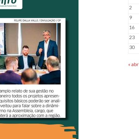
2
9
16
23
30
« abr