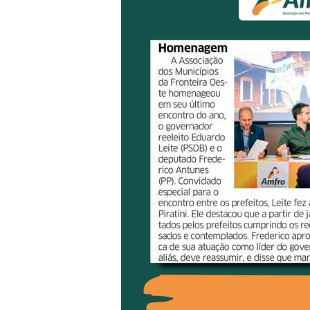
Associação
dos
Municípios
da
Fronteira
Oeste
do
estado
do
Rio
Grande
do
Sul.