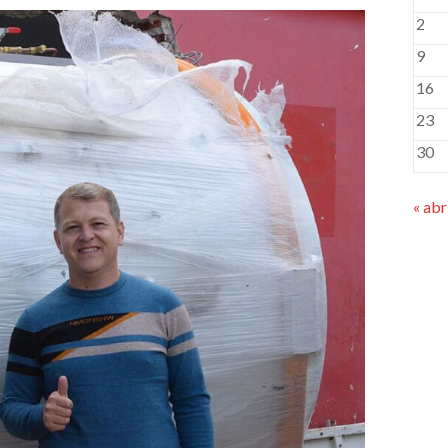
2
9
16
23
30
« abr