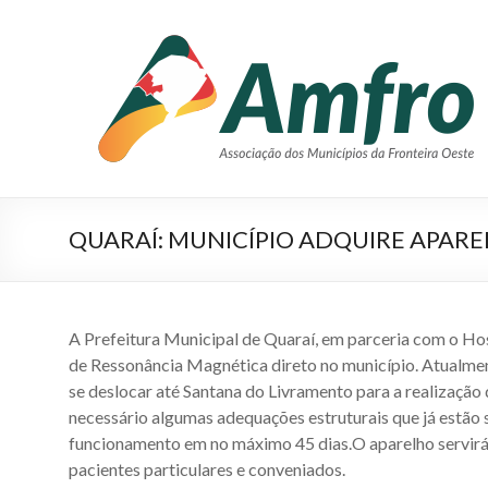
Pular
para
AMFRO
o
–
conteúdo
Associação
dos
Municípios
QUARAÍ: MUNICÍPIO ADQUIRE APAR
da
Fronteira
Oeste
A Prefeitura Municipal de Quaraí, em parceria com o Ho
–
de Ressonância Magnética direto no município. Atualment
se deslocar até Santana do Livramento para a realização
RS
necessário algumas adequações estruturais que já estão 
funcionamento em no máximo 45 dias.O aparelho servirá 
Site
pacientes particulares e conveniados.
da