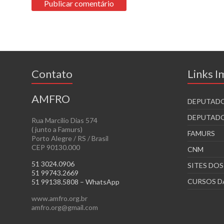
Contato
Links 
AMFRO
DEPUTADO
DEPUTADO
Rua Marcílio Dias 574
( junto a Famurs)
FAMURS
Porto Alegre / RS / Brasil
CEP 90130.000
CNM
51 3024.0906
SITES DO
51 99743.2669
CURSOS D
51 99138.5808 – WhatsApp
www.amfro.org.br
amfro.org@gmail.com