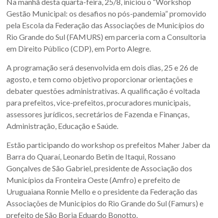
Na manhã desta quarta-feira, 25/8, iniciou o “Workshop
Sul.
Gestão Municipal: os desafios no pós-pandemia” promovido
pela Escola da Federação das Associações de Municípios do
Rio Grande do Sul (FAMURS) em parceria com a Consultoria
em Direito Público (CDP), em Porto Alegre.
A programação será desenvolvida em dois dias, 25 e 26 de
agosto, e tem como objetivo proporcionar orientações e
debater questões administrativas. A qualificação é voltada
para prefeitos, vice-prefeitos, procuradores municipais,
assessores jurídicos, secretários de Fazenda e Finanças,
Administração, Educação e Saúde.
Estão participando do workshop os prefeitos Maher Jaber da
Barra do Quaraí, Leonardo Betin de Itaqui, Rossano
Gonçalves de São Gabriel, presidente de Associação dos
Municípios da Fronteira Oeste (Amfro) e prefeito de
Uruguaiana Ronnie Mello e o presidente da Federação das
Associações de Municípios do Rio Grande do Sul (Famurs) e
prefeito de São Borja Eduardo Bonotto.