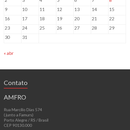
9
10
11
12
13
14
15
16
17
18
19
20
21
22
23
24
25
26
27
28
29
30
31
« abr
Contato
AMFRO
Rua Marcílio Dias 574
( junto a Famurs)
Porto Alegre / RS / Brasil
CEP 90130.000