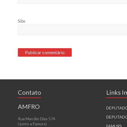
Site
Contato
Links 
AMFRO
DEPUTADO
DEPUTADO
Rua Marcílio Dias 574
( junto a Famurs)
FAMURS