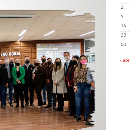
2
9
16
23
30
« abr