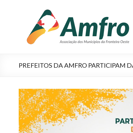
Pular
para
AMFRO
o
–
conteúdo
Associação
dos
Municípios
PREFEITOS DA AMFRO PARTICIPAM D
da
Fronteira
Oeste
–
RS
Site
da