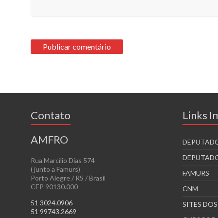
Contato
Links 
AMFRO
DEPUTADO
DEPUTADO
Rua Marcílio Dias 574
( junto a Famurs)
FAMURS
Porto Alegre / RS / Brasil
CEP 90130.000
CNM
51 3024.0906
SITES DO
51 99743.2669