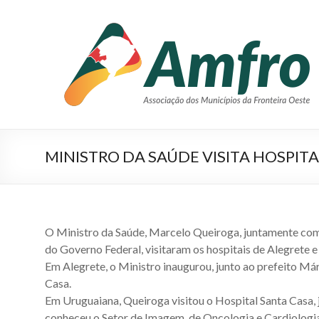
Pular
para
AMFRO
o
–
conteúdo
Associação
dos
Municípios
MINISTRO DA SAÚDE VISITA HOSPIT
da
Fronteira
Oeste
O Ministro da Saúde, Marcelo Queiroga, juntamente co
–
do Governo Federal, visitaram os hospitais de Alegrete 
RS
Em Alegrete, o Ministro inaugurou, junto ao prefeito Má
Casa.
Site
Em Uruguaiana, Queiroga visitou o Hospital Santa Casa, 
da
conheceu o Setor de Imagem, de Oncologia e Cardiologia.