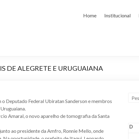
Home
Institucional
AIS DE ALEGRETE E URUGUAIANA
m o Deputado Federal Ubiratan Sanderson e membros
e Uruguaiana.
rcio Amaral, o novo aparelho de tomografia da Santa
D
junto ao presidente da Amfro, Ronnie Mello, onde
 Na oportunidade, o prefeito de Itaqui, Leonardo