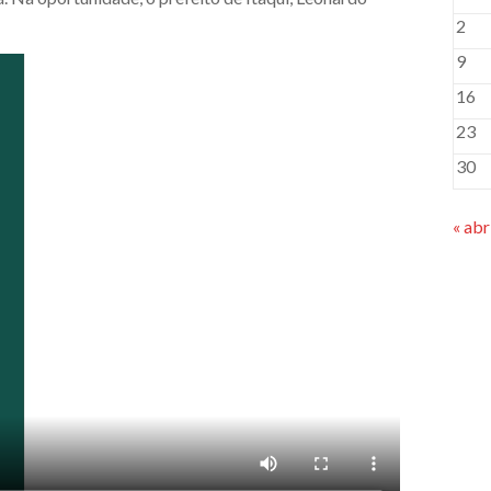
2
9
16
23
30
« abr