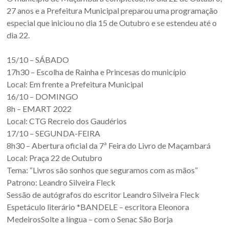
Oeste
27 anos e a Prefeitura Municipal preparou uma programação
–
especial que iniciou no dia 15 de Outubro e se estendeu até o
dia 22.
RS
15/10 – SÁBADO
Site
17h30 – Escolha de Rainha e Princesas do município
da
Local: Em frente a Prefeitura Municipal
Associação
16/10 – DOMINGO
dos
8h – EMART 2022
Municípios
Local: CTG Recreio dos Gaudérios
da
17/10 – SEGUNDA-FEIRA
Fronteira
8h30 – Abertura oficial da 7ª Feira do Livro de Maçambará
Oeste
Local: Praça 22 de Outubro
do
Tema: “Livros são sonhos que seguramos com as mãos”
estado
Patrono: Leandro Silveira Fleck
do
Sessão de autógrafos do escritor Leandro Silveira Fleck
Rio
Espetáculo literário *BANDELE – escritora Eleonora
Grande
MedeirosSolte a língua – com o Senac São Borja
do