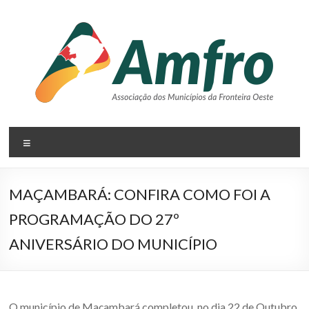
Pular
para
o
conteúdo
AMFRO
Menu
–
Associação
MAÇAMBARÁ: CONFIRA COMO FOI A
dos
PROGRAMAÇÃO DO 27º
Municípios
ANIVERSÁRIO DO MUNICÍPIO
da
Fronteira
O município de Maçambará completou, no dia 22 de Outubro,