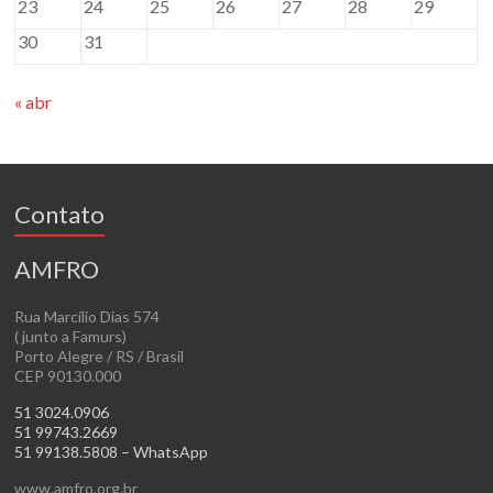
23
24
25
26
27
28
29
30
31
« abr
Contato
AMFRO
Rua Marcílio Dias 574
( junto a Famurs)
Porto Alegre / RS / Brasil
CEP 90130.000
51 3024.0906
51 99743.2669
51 99138.5808 – WhatsApp
www.amfro.org.br