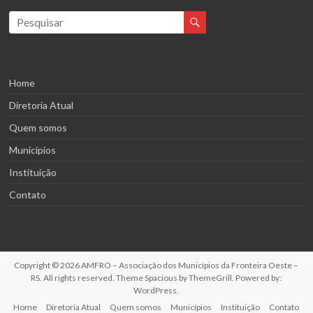
Home
Diretoria Atual
Quem somos
Municípios
Instituição
Contato
Copyright © 2026
AMFRO – Associação dos Municípios da Fronteira Oeste –
RS
. All rights reserved. Theme
Spacious
by ThemeGrill. Powered by:
WordPress
.
Home
Diretoria Atual
Quem somos
Municípios
Instituição
Contato