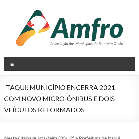
Pular
para
o
conteúdo
AMFRO
Menu
–
Associação
ITAQUI: MUNICÍPIO ENCERRA 2021
dos
COM NOVO MICRO-ÔNIBUS E DOIS
Municípios
VEÍCULOS REFORMADOS
da
Fronteira
Nesta última quinta-feira (30/12) a Prefeitura de Itaqui