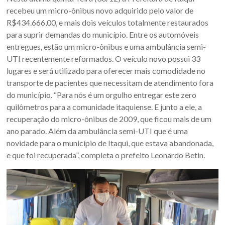
Oeste
recebeu um micro-ônibus novo adquirido pelo valor de
–
R$434.666,00, e mais dois veículos totalmente restaurados
para suprir demandas do município. Entre os automóveis
RS
entregues, estão um micro-ônibus e uma ambulância semi-
UTI recentemente reformados. O veículo novo possui 33
Site
lugares e será utilizado para oferecer mais comodidade no
da
transporte de pacientes que necessitam de atendimento fora
Associação
do município. “Para nós é um orgulho entregar este zero
dos
quilômetros para a comunidade itaquiense. E junto a ele, a
Municípios
recuperação do micro-ônibus de 2009, que ficou mais de um
da
ano parado. Além da ambulância semi-UTI que é uma
Fronteira
novidade para o município de Itaqui, que estava abandonada,
Oeste
e que foi recuperada”, completa o prefeito Leonardo Betin.
do
estado
do
Rio
Grande
do