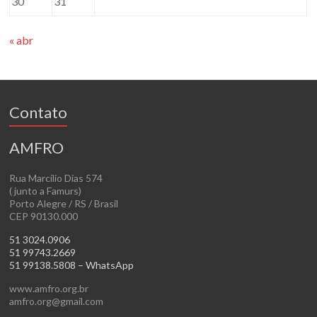
30
31
« abr
Contato
AMFRO
Rua Marcílio Dias 574
( junto a Famurs)
Porto Alegre / RS / Brasil
CEP 90130.000
51 3024.0906
51 99743.2669
51 99138.5808 – WhatsApp
www.amfro.org.br
amfro.org@gmail.com