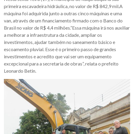
Oeste
primeira escavadeira hidráulica, no valor de R$ 842,9 mil.A
–
máquina foi adquirida junto a outras cinco máquinas e uma
van, através de um financiamento firmado com o Banco do
RS
Brasil no valor de R$ 4,4 milhões.”Essa máquina irá nos auxiliar
a melhorar a infraestrutura da cidade, ampliar os
Site
investimentos, ajudar também no saneamento básico e
da
escoamento pluvial. Esse é o primeiro passo de grandes
Associação
investimentos e acredito que vai ser um equipamento
dos
excepcional para a secretaria de obras”, relata o prefeito
Municípios
Leonardo Betin.
da
Fronteira
Oeste
do
estado
do
Rio
Grande
do