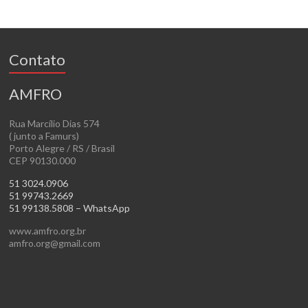
Contato
AMFRO
Rua Marcílio Dias 574
( junto a Famurs)
Porto Alegre / RS / Brasil
CEP 90130.000
51 3024.0906
51 99743.2669
51 99138.5808 – WhatsApp
www.amfro.org.br
amfro.org@gmail.com