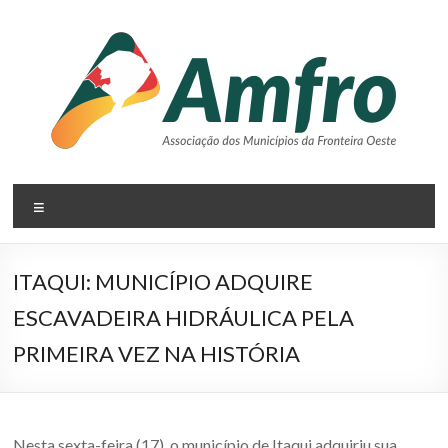
Pular
para
o
conteúdo
AMFRO
Menu
–
Associação
ITAQUI: MUNICÍPIO ADQUIRE
dos
ESCAVADEIRA HIDRÁULICA PELA
Municípios
PRIMEIRA VEZ NA HISTÓRIA
da
Fronteira
Nesta sexta-feira (17), o município de Itaqui adquiriu sua