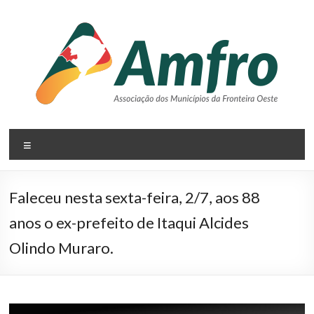
Pular
para
o
conteúdo
AMFRO
Menu
–
Associação
Faleceu nesta sexta-feira, 2/7, aos 88
dos
anos o ex-prefeito de Itaqui Alcides
Municípios
Olindo Muraro.
da
Fronteira