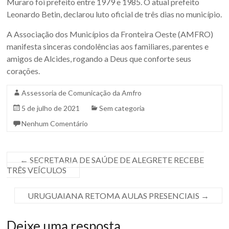
Muraro foi prefeito entre 1979 e 1985. O atual prefeito
Sul.
Leonardo Betin, declarou luto oficial de três dias no município.
A Associação dos Municípios da Fronteira Oeste (AMFRO)
manifesta sinceras condolências aos familiares, parentes e
amigos de Alcides, rogando a Deus que conforte seus
corações.
Assessoria de Comunicação da Amfro
5 de julho de 2021
Sem categoria
Nenhum Comentário
←
SECRETARIA DE SAÚDE DE ALEGRETE RECEBE
TRÊS VEÍCULOS
URUGUAIANA RETOMA AULAS PRESENCIAIS
→
Deixe uma resposta