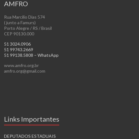
AMFRO
Rua Marcílio Dias 574
( junto a Famurs)
Porto Alegre / RS / Brasil
CEP 90130.000
51 3024.0906
51 99743.2669
51 99138.5808 – WhatsApp
www.amfro.org.br
amfro.org@gmail.com
Links Importantes
DEPUTADOS ESTADUAIS