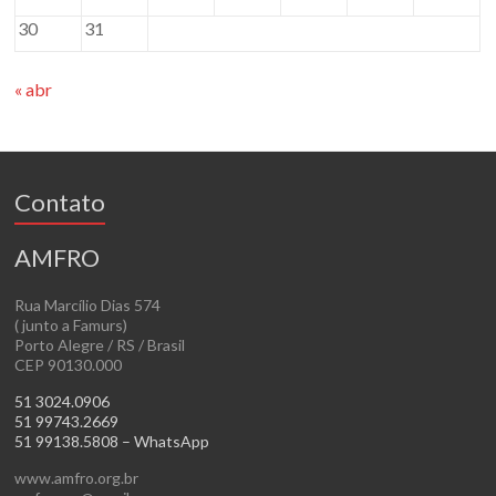
30
31
« abr
Contato
AMFRO
Rua Marcílio Dias 574
( junto a Famurs)
Porto Alegre / RS / Brasil
CEP 90130.000
51 3024.0906
51 99743.2669
51 99138.5808 – WhatsApp
www.amfro.org.br