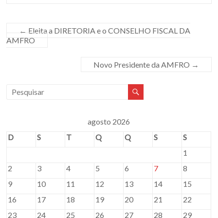
Sul.
←
Eleita a DIRETORIA e o CONSELHO FISCAL DA
AMFRO
Novo Presidente da AMFRO
→
agosto 2026
D
S
T
Q
Q
S
S
1
2
3
4
5
6
7
8
9
10
11
12
13
14
15
16
17
18
19
20
21
22
23
24
25
26
27
28
29