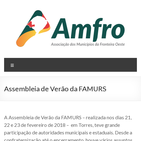
Pular
para
o
conteúdo
AMFRO
Menu
–
Associação
Assembleia de Verão da FAMURS
dos
Municípios
da
A Assembleia de Verão da FAMURS – realizada nos dias 21,
22 e 23 de fevereiro de 2018 – em Torres, teve grande
Fronteira
participação de autoridades municipais e estaduais. Desde a
confraternização até o encerramento, houve vários assuntos