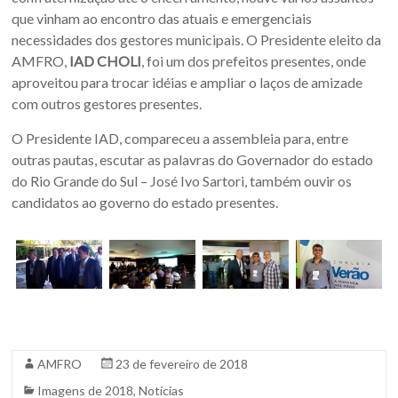
Oeste
que vinham ao encontro das atuais e emergenciais
–
necessidades dos gestores municipais. O Presidente eleito da
AMFRO,
IAD CHOLI
, foi um dos prefeitos presentes, onde
RS
aproveitou para trocar idéias e ampliar o laços de amizade
com outros gestores presentes.
Site
da
O Presidente IAD, compareceu a assembleia para, entre
Associação
outras pautas, escutar as palavras do Governador do estado
dos
do Rio Grande do Sul – José Ivo Sartori, também ouvir os
Municípios
candidatos ao governo do estado presentes.
da
Fronteira
Oeste
do
estado
do
Rio
AMFRO
23 de fevereiro de 2018
Grande
do
Imagens de 2018
,
Notícias