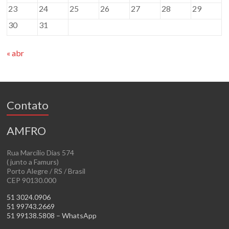
23
24
25
26
27
28
29
30
31
« abr
Contato
AMFRO
Rua Marcílio Dias 574
( junto a Famurs)
Porto Alegre / RS / Brasil
CEP 90130.000
51 3024.0906
51 99743.2669
51 99138.5808 – WhatsApp