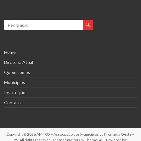
Home
Diretoria Atual
Quem somos
Municípios
Instituição
Contato
Copyright © 2026
AMFRO – Associação dos Municípios da Fronteira Oeste –
RS
. All rights reserved. Theme
Spacious
by ThemeGrill. Powered by: