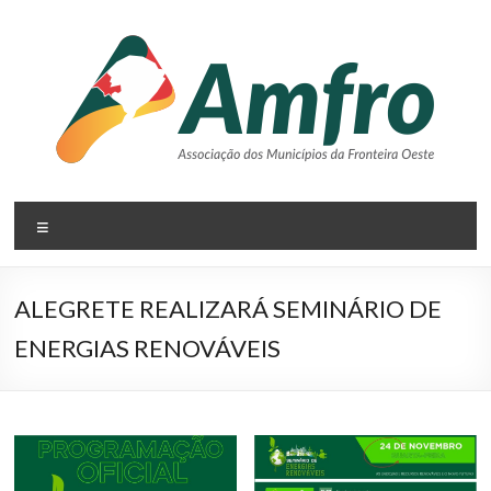
Pular
para
o
conteúdo
AMFRO
Menu
–
Associação
ALEGRETE REALIZARÁ SEMINÁRIO DE
dos
ENERGIAS RENOVÁVEIS
Municípios
da
Fronteira