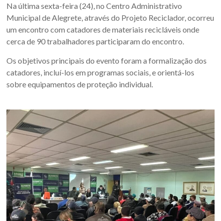
Oeste
Na última sexta-feira (24), no Centro Administrativo
Municipal de Alegrete, através do Projeto Reciclador, ocorreu
–
um encontro com catadores de materiais recicláveis onde
RS
cerca de 90 trabalhadores participaram do encontro.
Os objetivos principais do evento foram a formalização dos
Site
catadores, incluí-los em programas sociais, e orientá-los
da
sobre equipamentos de proteção individual.
Associação
dos
Municípios
da
Fronteira
Oeste
do
estado
do
Rio
Grande
do