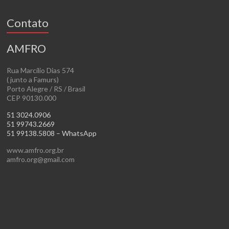
Contato
AMFRO
Rua Marcílio Dias 574
( junto a Famurs)
Porto Alegre / RS / Brasil
CEP 90130.000
51 3024.0906
51 99743.2669
51 99138.5808 – WhatsApp
www.amfro.org.br
amfro.org@gmail.com