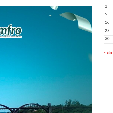
2
9
16
23
30
« abr