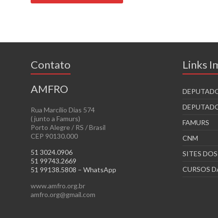
Contato
Links 
AMFRO
DEPUTADO
DEPUTADO
Rua Marcílio Dias 574
( junto a Famurs)
FAMURS
Porto Alegre / RS / Brasil
CEP 90130.000
CNM
51 3024.0906
SITES DO
51 99743.2669
CURSOS D
51 99138.5808 – WhatsApp
www.amfro.org.br
amfro.org@gmail.com