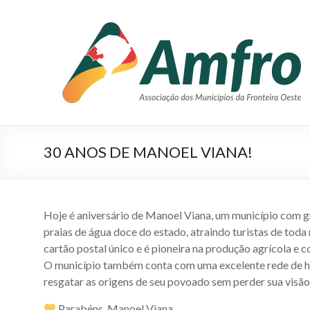
Pular
para
AMFRO
o
–
conteúdo
Associação
dos
Municípios
30 ANOS DE MANOEL VIANA!
da
Fronteira
Oeste
Hoje é aniversário de Manoel Viana, um município com g
–
praias de água doce do estado, atraindo turistas de tod
cartão postal único e é pioneira na produção agrícola e 
RS
O município também conta com uma excelente rede de ho
resgatar as origens de seu povoado sem perder sua visão
Site
da
Parabéns, Manoel Viana.