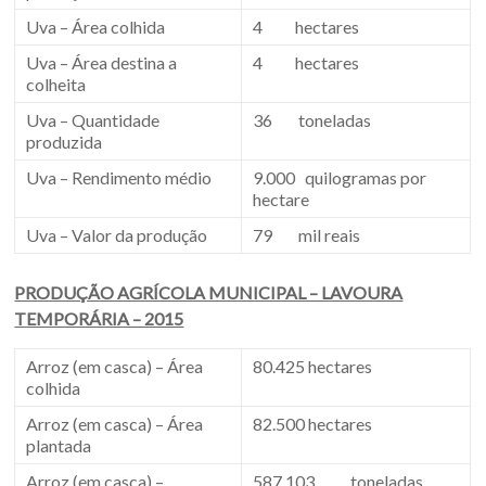
Uva – Área colhida
4 hectares
Uva – Área destina a
4 hectares
colheita
Uva – Quantidade
36 toneladas
produzida
Uva – Rendimento médio
9.000 quilogramas por
hectare
Uva – Valor da produção
79 mil reais
PRODUÇÃO AGRÍCOLA MUNICIPAL – LAVOURA
TEMPORÁRIA – 2015
Arroz (em casca) – Área
80.425 hectares
colhida
Arroz (em casca) – Área
82.500 hectares
plantada
Arroz (em casca) –
587.103 toneladas