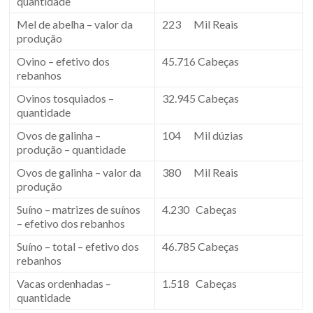
quantidade
Mel de abelha – valor da
223 Mil Reais
produção
Ovino – efetivo dos
45.716 Cabeças
rebanhos
Ovinos tosquiados –
32.945 Cabeças
quantidade
Ovos de galinha –
104 Mil dúzias
produção – quantidade
Ovos de galinha – valor da
380 Mil Reais
produção
Suíno – matrizes de suínos
4.230 Cabeças
– efetivo dos rebanhos
Suíno – total – efetivo dos
46.785 Cabeças
rebanhos
Vacas ordenhadas –
1.518 Cabeças
quantidade