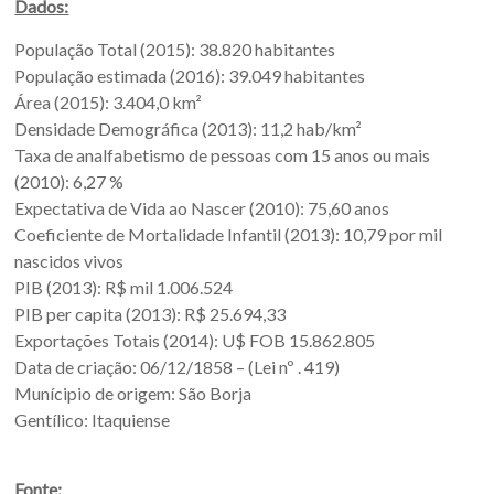
Dados:
Sul.
População Total (2015): 38.820 habitantes
População estimada (2016): 39.049 habitantes
Área (2015): 3.404,0 km²
Densidade Demográfica (2013): 11,2 hab/km²
Taxa de analfabetismo de pessoas com 15 anos ou mais
(2010): 6,27 %
Expectativa de Vida ao Nascer (2010): 75,60 anos
Coeficiente de Mortalidade Infantil (2013): 10,79 por mil
nascidos vivos
PIB (2013): R$ mil 1.006.524
PIB per capita (2013): R$ 25.694,33
Exportações Totais (2014): U$ FOB 15.862.805
Data de criação: 06/12/1858 – (Lei nº . 419)
Munícipio de origem: São Borja
Gentílico: Itaquiense
Fonte: