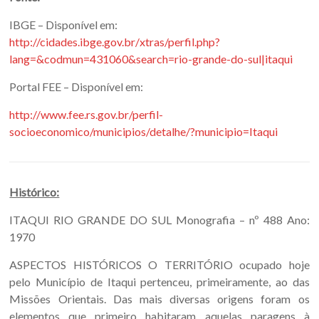
IBGE – Disponível em:
http://cidades.ibge.gov.br/xtras/perfil.php?
lang=&codmun=431060&search=rio-grande-do-sul|itaqui
Portal FEE – Disponível em:
http://www.fee.rs.gov.br/perfil-
socioeconomico/municipios/detalhe/?municipio=Itaqui
Histórico:
ITAQUI RIO GRANDE DO SUL Monografia – nº 488 Ano:
1970
ASPECTOS HISTÓRICOS O TERRITÓRIO ocupado hoje
pelo Município de Itaqui pertenceu, primeiramente, ao das
Missões Orientais. Das mais diversas origens foram os
elementos que primeiro habitaram aquelas paragens à