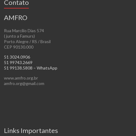
Contato
AMFRO
Rua Marcílio Dias 574
( junto a Famurs)
Porto Alegre / RS / Brasil
CEP 90130.000
51 3024.0906
51 99743.2669
51 99138.5808 – WhatsApp
www.amfro.org.br
amfro.org@gmail.com
Links Importantes