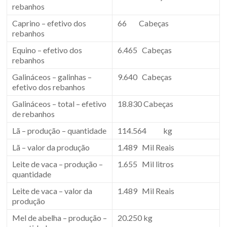
rebanhos
Caprino – efetivo dos
66 Cabeças
rebanhos
Equino – efetivo dos
6.465 Cabeças
rebanhos
Galináceos – galinhas –
9.640 Cabeças
efetivo dos rebanhos
Galináceos – total – efetivo
18.830 Cabeças
de rebanhos
Lã – produção – quantidade
114.564 kg
Lã – valor da produção
1.489 Mil Reais
Leite de vaca – produção –
1.655 Mil litros
quantidade
Leite de vaca – valor da
1.489 Mil Reais
produção
Mel de abelha – produção –
20.250 kg