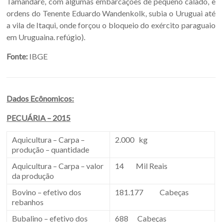
Tamandaré, com algumas embarcações de pequeno calado, e
ordens do Tenente Eduardo Wandenkolk, subia o Uruguai até
a vila de Itaqui, onde forçou o bloqueio do exército paraguaio
em Uruguaina. refúgio).
Fonte:
IBGE
Dados Ecônomicos:
PECUÁRIA – 2015
Aquicultura – Carpa –
2.000 kg
produção – quantidade
Aquicultura – Carpa – valor
14 Mil Reais
da produção
Bovino – efetivo dos
181.177 Cabeças
rebanhos
Bubalino – efetivo dos
688 Cabeças