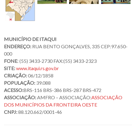
Oeste
–
RS
Site
MUNICÍPIO DE ITAQUI
da
ENDEREÇO:
RUA BENTO GONÇALVES, 335
CEP:
97.650-
Associação
000
dos
FONE
:
(55) 3433-2730
FAX:
(55) 3433-2323
Municípios
SITE:
www.itaqui.rs.gov.br
da
CRIAÇÃO:
06/12/1858
Fronteira
POPULAÇÃO:
39.088
Oeste
ACESSO:
BRS-116 BRS-386 BRS-287 BRS-472
do
ASSOCIAÇÂO:
AMFRO – ASSOCIAÇÃO:
ASSOCIAÇÃO
estado
DOS MUNICÍPIOS DA FRONTEIRA OESTE
do
CNPJ:
88.120.662/0001-46
Rio
Grande
do