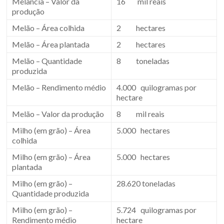
Melancia – Valor da
16 mil reais
produção
Melão – Área colhida
2 hectares
Melão – Área plantada
2 hectares
Melão – Quantidade
8 toneladas
produzida
Melão – Rendimento médio
4.000 quilogramas por
hectare
Melão – Valor da produção
8 mil reais
Milho (em grão) – Área
5.000 hectares
colhida
Milho (em grão) – Área
5.000 hectares
plantada
Milho (em grão) –
28.620 toneladas
Quantidade produzida
Milho (em grão) –
5.724 quilogramas por
Rendimento médio
hectare