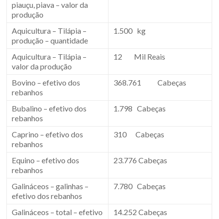
piauçu, piava – valor da
produção
Aquicultura – Tilápia –
1.500 kg
produção – quantidade
Aquicultura – Tilápia –
12 Mil Reais
valor da produção
Bovino – efetivo dos
368.761 Cabeças
rebanhos
Bubalino – efetivo dos
1.798 Cabeças
rebanhos
Caprino – efetivo dos
310 Cabeças
rebanhos
Equino – efetivo dos
23.776 Cabeças
rebanhos
Galináceos – galinhas –
7.780 Cabeças
efetivo dos rebanhos
Galináceos – total – efetivo
14.252 Cabeças