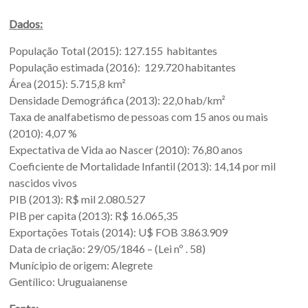
Sul.
Dados:
População Total (2015): 127.155 habitantes
População estimada (2016): 129.720 habitantes
Área (2015): 5.715,8 km²
Densidade Demográfica (2013): 22,0 hab/km²
Taxa de analfabetismo de pessoas com 15 anos ou mais
(2010): 4,07 %
Expectativa de Vida ao Nascer (2010): 76,80 anos
Coeficiente de Mortalidade Infantil (2013): 14,14 por mil
nascidos vivos
PIB (2013): R$ mil 2.080.527
PIB per capita (2013): R$ 16.065,35
Exportações Totais (2014): U$ FOB 3.863.909
Data de criação: 29/05/1846 – (Lei nº . 58)
Munícipio de origem: Alegrete
Gentílico: Uruguaianense