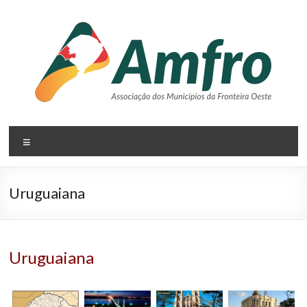
Pular
para
o
conteúdo
AMFRO
Menu
–
Associação
Uruguaiana
dos
Municípios
da
Uruguaiana
Fronteira