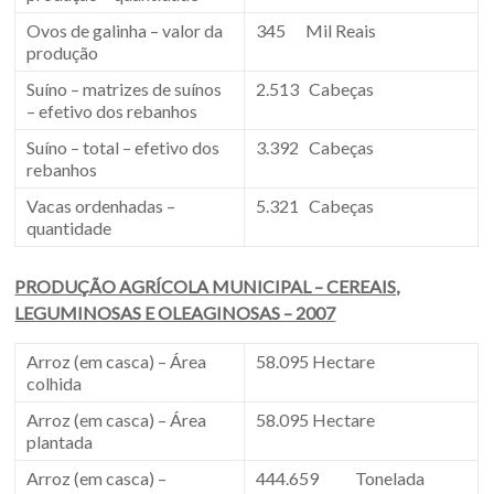
Ovos de galinha – valor da
345 Mil Reais
produção
Suíno – matrizes de suínos
2.513 Cabeças
– efetivo dos rebanhos
Suíno – total – efetivo dos
3.392 Cabeças
rebanhos
Vacas ordenhadas –
5.321 Cabeças
quantidade
PRODUÇÃO AGRÍCOLA MUNICIPAL – CEREAIS,
LEGUMINOSAS E OLEAGINOSAS – 2007
Arroz (em casca) – Área
58.095 Hectare
colhida
Arroz (em casca) – Área
58.095 Hectare
plantada
Arroz (em casca) –
444.659 Tonelada