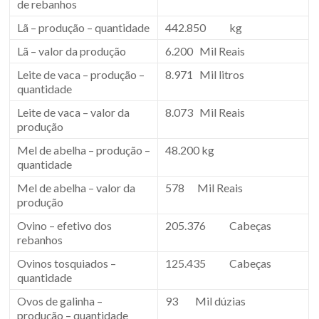
de rebanhos
Lã – produção – quantidade
442.850 kg
Lã – valor da produção
6.200 Mil Reais
Leite de vaca – produção –
8.971 Mil litros
quantidade
Leite de vaca – valor da
8.073 Mil Reais
produção
Mel de abelha – produção –
48.200 kg
quantidade
Mel de abelha – valor da
578 Mil Reais
produção
Ovino – efetivo dos
205.376 Cabeças
rebanhos
Ovinos tosquiados –
125.435 Cabeças
quantidade
Ovos de galinha –
93 Mil dúzias
produção – quantidade