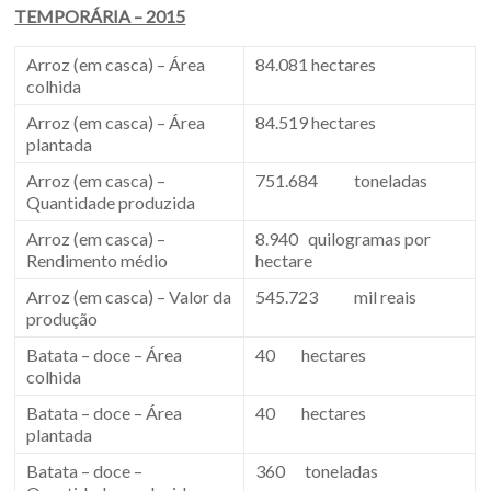
TEMPORÁRIA – 2015
Arroz (em casca) – Área
84.081 hectares
colhida
Arroz (em casca) – Área
84.519 hectares
plantada
Arroz (em casca) –
751.684 toneladas
Quantidade produzida
Arroz (em casca) –
8.940 quilogramas por
Rendimento médio
hectare
Arroz (em casca) – Valor da
545.723 mil reais
produção
Batata – doce – Área
40 hectares
colhida
Batata – doce – Área
40 hectares
plantada
Batata – doce –
360 toneladas