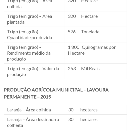
Trigo (em grão) – Área
320 Hectare
colhida
Trigo (em grão) – Área
320 Hectare
plantada
Trigo (em grão) –
576 Tonelada
Quantidade produzida
Trigo (em grão) –
1.800 Quilogramas por
Rendimento médio da
Hectare
produção
Trigo (em grão) – Valor da
263 Mil Reais
produção
PRODUÇÃO AGRÍCOLA MUNICIPAL – LAVOURA
PERMANENTE – 2015
Laranja – Área colhida
30 hectares
Laranja – Área destinada à
30 hectares
colheita