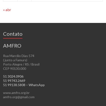
« abr
Contato
AMFRO
Rua Marcílio Dias 574
( junto a Famurs)
Porto Alegre / RS / Brasil
CEP 90130.000
51 3024.0906
51 99743.2669
51 99138.5808 – WhatsApp
www.amfro.org.br
amfro.org@gmail.com