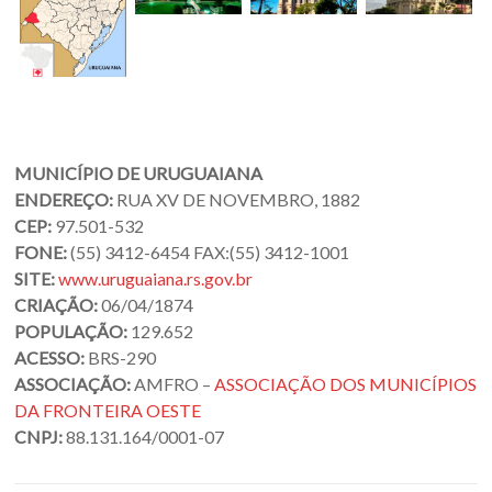
Oeste
–
RS
Site
da
MUNICÍPIO DE URUGUAIANA
Associação
ENDEREÇO:
RUA XV DE NOVEMBRO, 1882
dos
CEP:
97.501-532
Municípios
FONE:
(55) 3412-6454
FAX:
(55) 3412-1001
da
SITE:
www.uruguaiana.rs.gov.br
Fronteira
CRIAÇÃO:
06/04/1874
Oeste
POPULAÇÃO:
129.652
do
ACESSO:
BRS-290
estado
ASSOCIAÇÃO:
AMFRO –
ASSOCIAÇÃO DOS MUNICÍPIOS
do
DA FRONTEIRA OESTE
Rio
CNPJ:
88.131.164/0001-07
Grande
do