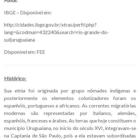
Fonte:
IBGE – Disponível em:
http://cidades.ibge.gov.br/xtras/perfil.php?
lang=&codmun=432240&search=rio-grande-do-
sul|uruguaiana
Disponível em: FEE
Histórico:
Sua etnia foi originada por grupo nômades indígenas e
posteriormente os elementos colonizadores foram os
espanhóis, portugueses e africanos. As correntes migratórias
modernas são representadas por italianos, alemães,
espanhóis, franceses e árabes. As terras que hoje constituem o
município Uruguaiana, no início do século XVI, integravam-se
na Captania de São Paulo, pois a ela estavam subordinadas