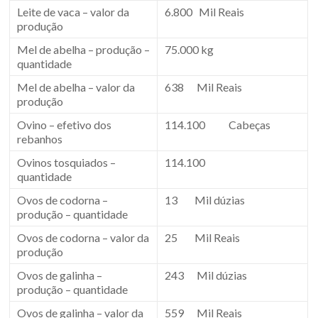
Leite de vaca – valor da
6.800 Mil Reais
produção
Mel de abelha – produção –
75.000 kg
quantidade
Mel de abelha – valor da
638 Mil Reais
produção
Ovino – efetivo dos
114.100 Cabeças
rebanhos
Ovinos tosquiados –
114.100
quantidade
Ovos de codorna –
13 Mil dúzias
produção – quantidade
Ovos de codorna – valor da
25 Mil Reais
produção
Ovos de galinha –
243 Mil dúzias
produção – quantidade
Ovos de galinha – valor da
559 Mil Reais