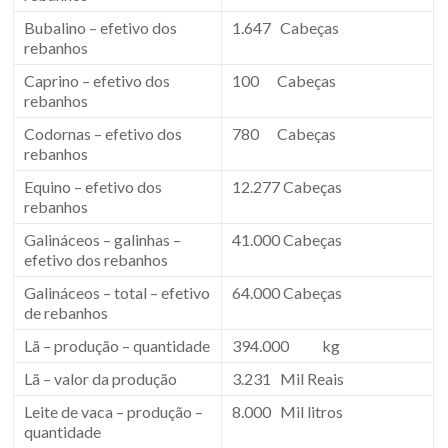
Bubalino – efetivo dos
1.647 Cabeças
rebanhos
Caprino – efetivo dos
100 Cabeças
rebanhos
Codornas – efetivo dos
780 Cabeças
rebanhos
Equino – efetivo dos
12.277 Cabeças
rebanhos
Galináceos – galinhas –
41.000 Cabeças
efetivo dos rebanhos
Galináceos – total – efetivo
64.000 Cabeças
de rebanhos
Lã – produção – quantidade
394.000 kg
Lã – valor da produção
3.231 Mil Reais
Leite de vaca – produção –
8.000 Mil litros
quantidade