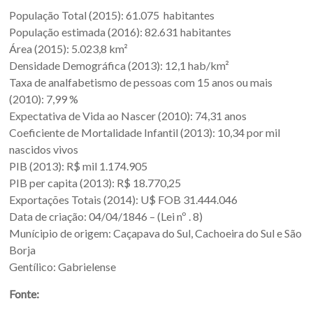
Sul.
População Total (2015): 61.075 habitantes
População estimada (2016): 82.631 habitantes
Área (2015): 5.023,8 km²
Densidade Demográfica (2013): 12,1 hab/km²
Taxa de analfabetismo de pessoas com 15 anos ou mais
(2010): 7,99 %
Expectativa de Vida ao Nascer (2010): 74,31 anos
Coeficiente de Mortalidade Infantil (2013): 10,34 por mil
nascidos vivos
PIB (2013): R$ mil 1.174.905
PIB per capita (2013): R$ 18.770,25
Exportações Totais (2014): U$ FOB 31.444.046
Data de criação: 04/04/1846 – (Lei nº . 8)
Munícipio de origem: Caçapava do Sul, Cachoeira do Sul e São
Borja
Gentílico: Gabrielense
Fonte: