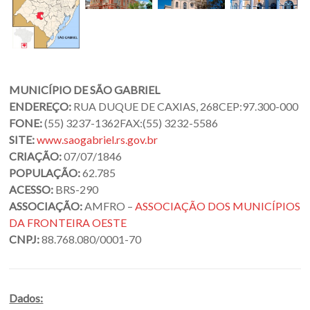
Oeste
–
RS
Site
MUNICÍPIO DE SÃO GABRIEL
da
ENDEREÇO:
RUA DUQUE DE CAXIAS, 268
CEP:
97.300-000
Associação
FONE:
(55) 3237-1362
FAX:
(55) 3232-5586
dos
SITE:
www.saogabriel.rs.gov.br
Municípios
CRIAÇÃO:
07/07/1846
da
POPULAÇÃO:
62.785
Fronteira
ACESSO:
BRS-290
Oeste
ASSOCIAÇÃO:
AMFRO –
ASSOCIAÇÃO DOS MUNICÍPIOS
do
DA FRONTEIRA OESTE
estado
CNPJ:
88.768.080/0001-70
do
Rio
Grande
Dados:
do