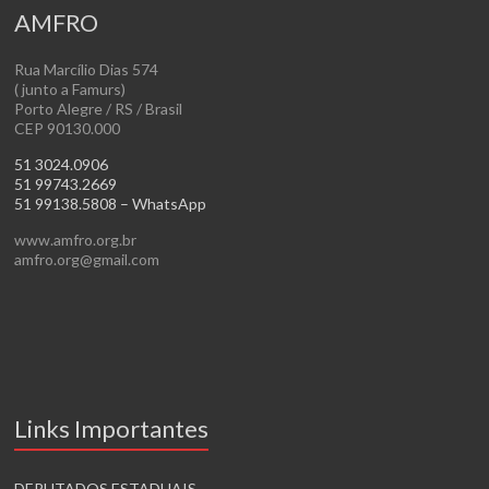
AMFRO
Rua Marcílio Dias 574
( junto a Famurs)
Porto Alegre / RS / Brasil
CEP 90130.000
51 3024.0906
51 99743.2669
51 99138.5808 – WhatsApp
www.amfro.org.br
amfro.org@gmail.com
Links Importantes
DEPUTADOS ESTADUAIS