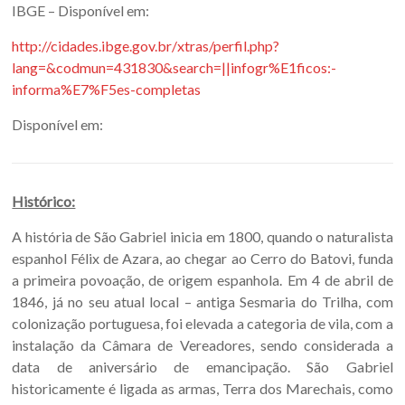
IBGE – Disponível em:
http://cidades.ibge.gov.br/xtras/perfil.php?
lang=&codmun=431830&search=||infogr%E1ficos:-
informa%E7%F5es-completas
Disponível em:
Histórico:
A história de São Gabriel inicia em 1800, quando o naturalista
espanhol Félix de Azara, ao chegar ao Cerro do Batovi, funda
a primeira povoação, de origem espanhola. Em 4 de abril de
1846, já no seu atual local – antiga Sesmaria do Trilha, com
colonização portuguesa, foi elevada a categoria de vila, com a
instalação da Câmara de Vereadores, sendo considerada a
data de aniversário de emancipação. São Gabriel
historicamente é ligada as armas, Terra dos Marechais, como