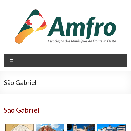
Pular
para
o
conteúdo
AMFRO
Menu
–
Associação
São Gabriel
dos
Municípios
da
São Gabriel
Fronteira