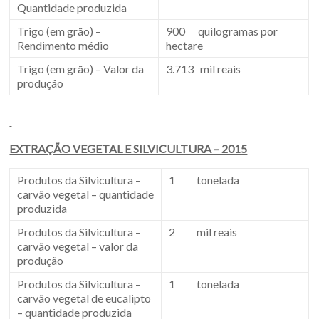
Quantidade produzida
Trigo (em grão) –
900 quilogramas por
Rendimento médio
hectare
Trigo (em grão) – Valor da
3.713 mil reais
produção
EXTRAÇÃO VEGETAL E SILVICULTURA – 2015
Produtos da Silvicultura –
1 tonelada
carvão vegetal – quantidade
produzida
Produtos da Silvicultura –
2 mil reais
carvão vegetal – valor da
produção
Produtos da Silvicultura –
1 tonelada
carvão vegetal de eucalipto
– quantidade produzida