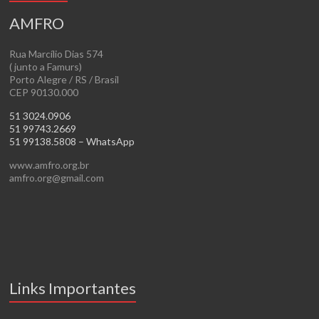
AMFRO
Rua Marcílio Dias 574
( junto a Famurs)
Porto Alegre / RS / Brasil
CEP 90130.000
51 3024.0906
51 99743.2669
51 99138.5808 – WhatsApp
www.amfro.org.br
amfro.org@gmail.com
Links Importantes