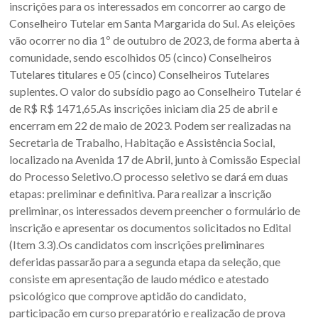
Oeste
inscrições para os interessados em concorrer ao cargo de
Conselheiro Tutelar em Santa Margarida do Sul. As eleições
–
vão ocorrer no dia 1º de outubro de 2023, de forma aberta à
RS
comunidade, sendo escolhidos 05 (cinco) Conselheiros
Tutelares titulares e 05 (cinco) Conselheiros Tutelares
Site
suplentes. O valor do subsídio pago ao Conselheiro Tutelar é
da
de R$ R$ 1471,65.As inscrições iniciam dia 25 de abril e
Associação
encerram em 22 de maio de 2023. Podem ser realizadas na
dos
Secretaria de Trabalho, Habitação e Assistência Social,
Municípios
localizado na Avenida 17 de Abril, junto à Comissão Especial
da
do Processo Seletivo.O processo seletivo se dará em duas
Fronteira
etapas: preliminar e definitiva. Para realizar a inscrição
Oeste
preliminar, os interessados devem preencher o formulário de
do
inscrição e apresentar os documentos solicitados no Edital
estado
(Item 3.3).Os candidatos com inscrições preliminares
do
deferidas passarão para a segunda etapa da seleção, que
Rio
consiste em apresentação de laudo médico e atestado
Grande
psicológico que comprove aptidão do candidato,
do
participação em curso preparatório e realização de prova