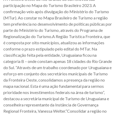
Oeste
participação no Mapa do Turismo Brasileiro 2023. A
–
confirmação veio após divulgação do Ministério do Turismo
(MTur). Ao constar no Mapa Brasileiro de Turismo a região
RS
tem preferência no desenvolvimento de políticas públicas por
parte do Ministério do Turismo, através do Programa de
Site
Regionalização do Turismo.A Região Turística Fronteira, que
da
é composta por oito municípios, atualizou as informações
Associação
conforme o prazo estipulado pelo edital do MTur. Na
dos
classificação feita pela entidade, Uruguaiana ficou na
Municípios
categoria B – onde constam apenas 18 cidades do Rio Grande
da
do Sul. “Através de um trabalho coordenado por Uruguaiana e
Fronteira
esforço em conjunto dos secretários municipais de Turismo
Oeste
da Fronteira Oeste, consolidamos a presença da região no
do
mapa nacional. Esta é uma ação fundamental para sermos
estado
prioridade nos investimentos federais na área de turismo”,
do
destacou a secretária municipal de Turismo de Uruguaiana e
Rio
conselheira representante da Instância de Governança
Grande
Regional Fronteira, Vanessa Welter.”Consolidar a região no
do