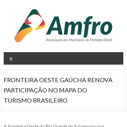
Pular
para
o
conteúdo
AMFRO
Menu
–
Associação
FRONTEIRA OESTE GAÚCHA RENOVA
dos
PARTICIPAÇÃO NO MAPA DO
Municípios
TURISMO BRASILEIRO
da
Fronteira
A Fronteira Oeste do Rio Grande do Sul renovou sua