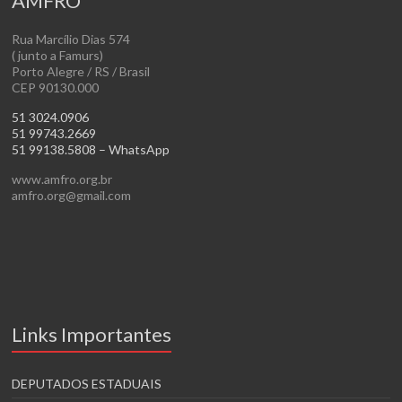
AMFRO
Rua Marcílio Dias 574
( junto a Famurs)
Porto Alegre / RS / Brasil
CEP 90130.000
51 3024.0906
51 99743.2669
51 99138.5808 – WhatsApp
www.amfro.org.br
amfro.org@gmail.com
Links Importantes
DEPUTADOS ESTADUAIS